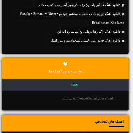
دانلود آهنگ غمگین یادمون رفت فریدون آسرایی با کیفیت عالی
دانلود آهنگ روزبه بمانی میخوام ببخشم خودمو • Roozbeh Bemani Mikham
Bebakhsham Khodamo
دانلود آهنگ راک رضا یزدانی یخ تنهاییم رو آب کن
دانلود آهنگ جديد علی یاسینی نمیخواستم و متن آهنگ
محبوب ترین آهنگ ها
هفته
Sorry, no posts matched your criteria.
آهنگ های تصادفی