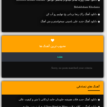
Bebakhsham Khodamo
دانلود آهنگ راک رضا یزدانی یخ تنهاییم رو آب کن
دانلود آهنگ جديد علی یاسینی نمیخواستم و متن آهنگ
محبوب ترین آهنگ ها
هفته
Sorry, no posts matched your criteria.
آهنگ های تصادفی
دانلود آهنگ جديد فلات همیشه جاویدان حامد اردکانی با متن و کیفیت عالی
دانلود آهنگ بی کلام و لایت Your Hand in Mine اثری از تریسی چاتوی