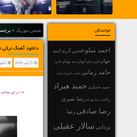
نفیس موزیک
»
برچسب "rremov
خوانندگان
دانلود آهنگ ترکی Asif Meherremov Belke Qayidasan
احمد سلو
افشین آذری
امید
جهان
بهنام بانی
امیر تتلو
ایوان بند
23 می 2018
دانلو
حامد زمانی
حجت اشرف زاده
حمید هیراد
حمید عسکری
♬♪ در این ساعت ا
رضا شیری
راغب
رضا بهرام
رضا صادقی
رضا
سالار عقیلی
یزدانی