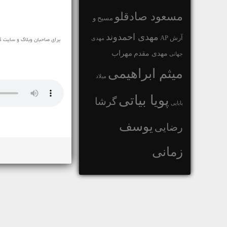
مسعود صادقلو
مسیح و
مهدی احمدوند
آرش AP
مهدی
مهراب
مهدی مقدم
جهانی
میثم ابراهیمی
میلاد
پویا بیاتی
گرشا
بابایی
یوسف
رضایی
زمانی