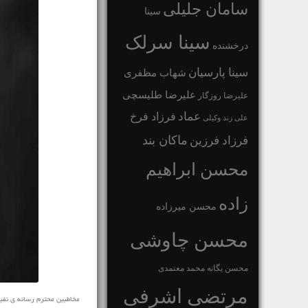
سامان جلیلی
سینا
سینا سرلک
درخشنده
سینا پارسیان
شهاب مظفری
علیرضا طلیسچی
علیرضا روزگار
عماد
فرزاد فرخ
علی زند وکیلی
ماکان بند
فرزاد فرزین
محسن ابراهیم
زاده
محسن میرزاده
محسن چاوشی
محسن یگانه
محمد معتمدی
مرتضی اشرفی