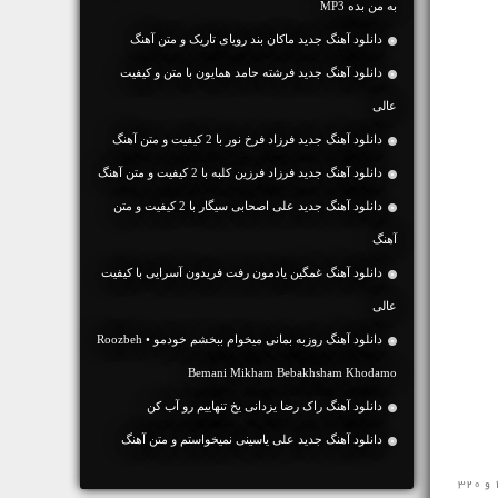
به من بده MP3
دانلود آهنگ جديد ماکان بند رویای تاریک و متن آهنگ
دانلود آهنگ جديد فرشته حامد همایون با متن و کیفیت
عالی
دانلود آهنگ جديد فرزاد فرخ نور با 2 کیفیت و متن آهنگ
دانلود آهنگ جديد فرزاد فرزین کلبه با 2 کیفیت و متن آهنگ
دانلود آهنگ جديد علی اصحابی سیگار با 2 کیفیت و متن
آهنگ
دانلود آهنگ غمگین یادمون رفت فریدون آسرایی با کیفیت
عالی
دانلود آهنگ روزبه بمانی میخوام ببخشم خودمو • Roozbeh
Bemani Mikham Bebakhsham Khodamo
دانلود آهنگ راک رضا یزدانی یخ تنهاییم رو آب کن
دانلود آهنگ جديد علی یاسینی نمیخواستم و متن آهنگ
مخاطبین محترم رسانه ی نفیس موزیک آهنگ ترکی ♬ Belke Qayidasan Asif Meherremov ♬ را در ادامه با سرعت بالا با کیفیت 128 و 320