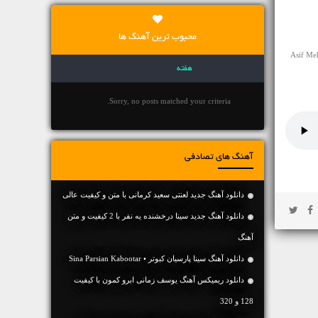
محبوب ترین آهنگ ها
رند کد پخش آنلاین آهنگ Asif Meherremov Belke
هفته
Sorry, no posts matched your criteria.
آهنگ های تصادفی
دانلود آهنگ جديد لعنتی سعید کرمانی با متن و کیفیت عالی
دانلود آهنگ جديد سینا درخشنده یه نفر با 2 کیفیت و متن
آهنگ
دانلود آهنگ سینا پارسیان کبوتر • Sina Parsian Kabootar
دانلود ریمیکس آهنگ یوسف زمانی ابرو کمون با کیفیت
128 و 320