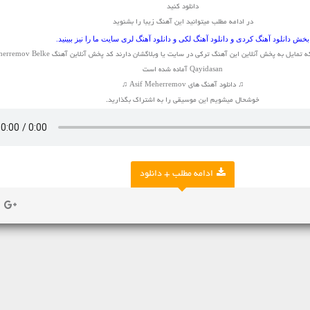
دانلود کنید
در ادامه مطلب میتوانید این آهنگ زیبا را بشنوید
بخش
دانلود آهنگ کردی
و
دانلود آهنگ لکی
و
دانلود آهنگ لری
سایت ما را نیز ببینید.
برای صاحبان وبلاگ و سایت که تمایل به پخش آنلاین این آهنگ ترکی در سایت یا وبلاگشان دا
Qayidasan آماده شده است
♫ دانلود آهنگ های Asif Meherremov ♫
خوشحال میشویم این موسیقی را به اشتراک بگذارید.
ادامه مطلب + دانلود