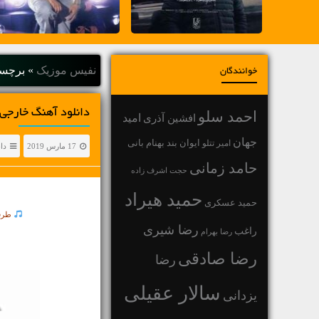
نفیس موزیک
»
برچسب "Keys
خوانندگان
دانلود آهنگ خارجی Alicia Keys با عنوان O ONE
احمد سلو
افشین آذری
امید
جهان
بهنام بانی
امیر تتلو
ایوان بند
17 مارس 2019
دا
حامد زمانی
حجت اشرف زاده
حمید هیراد
حمید عسکری
طرف
رضا شیری
راغب
رضا بهرام
رضا صادقی
رضا
سالار عقیلی
یزدانی