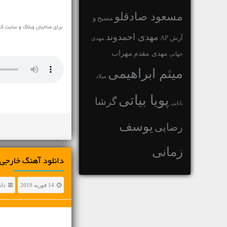
مسعود صادقلو
مسیح و
مهدی احمدوند
آرش AP
مهدی
مهراب
مهدی مقدم
جهانی
میثم ابراهیمی
میلاد
پویا بیاتی
گرشا
بابایی
یوسف
رضایی
زمانی
دانلود آهنگ خارجی Alicia Keys با عنوان aise A Man
14 فوریه 2019
دان