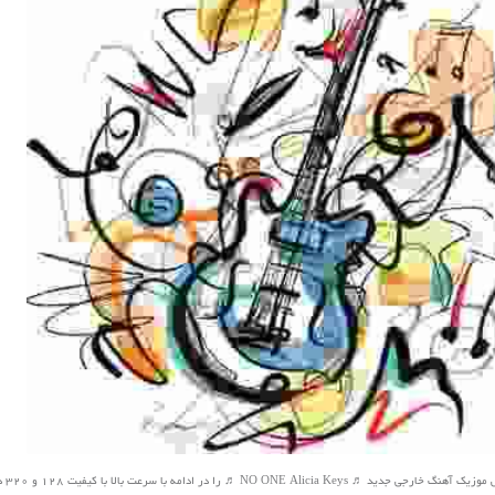
NO ONE  ♬ را در ادامه با سرعت بالا با کیفیت 128 و 320 دانلود کنید