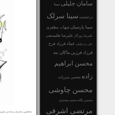
سامان جلیلی
سینا
سینا سرلک
درخشنده
سینا پارسیان
شهاب مظفری
علیرضا طلیسچی
علیرضا روزگار
عماد
فرزاد فرخ
علی زند وکیلی
ماکان بند
فرزاد فرزین
محسن ابراهیم
زاده
محسن میرزاده
محسن چاوشی
محسن یگانه
محمد معتمدی
مرتضی اشرفی
مخاطبین محترم رسانه ی نفیس موزیک آهنگ خارجی جدید ♬ Alicia Keys