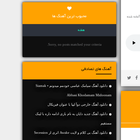
محبوب ترین آهنگ ها
بان وبلاگ و سایت که تمایل به پخش آنلاین این اهنگ در سایت یا وبلاگشان دارند کد پخش آنلاین آهنگ Alicia Keys NO ONE آماده شده
هفته
Sorry, no posts matched your criteria.
آهنگ های تصادفی
دانلود آهنگ سیامک عباسی خودمم میدونم • Siamak
Abbasi Khodamam Midoonam
دانلود آهنگ خارجی دوآ لیپا با عنوان فیزیکال
دانلود آهنگ جديد دایان به نام بازی ادامه داره با لینک
مستقیم
دانلود آهنگ بی کلام و لایت Awake اثری از Secession