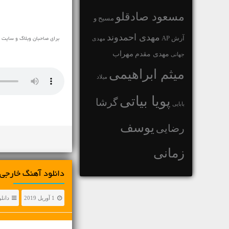
مسعود صادقلو
مسیح و
مهدی احمدوند
آرش AP
مهدی
مهراب
مهدی مقدم
جهانی
میثم ابراهیمی
میلاد
پویا بیاتی
گرشا
بابایی
یوسف
رضایی
زمانی
دانلود آهنگ خارجی Alan Walker با عنوان n My Way
1 آوریل 2019
دانل