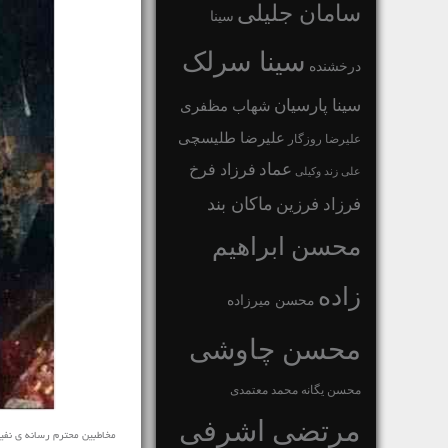
سامان جلیلی
سینا
سینا سرلک
درخشنده
سینا پارسیان
شهاب مظفری
علیرضا طلیسچی
علیرضا روزگار
عماد
فرزاد فرخ
علی زند وکیلی
ماکان بند
فرزاد فرزین
محسن ابراهیم
زاده
محسن میرزاده
محسن چاوشی
محسن یگانه
محمد معتمدی
مرتضی اشرفی