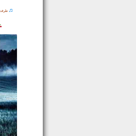
طرفدا