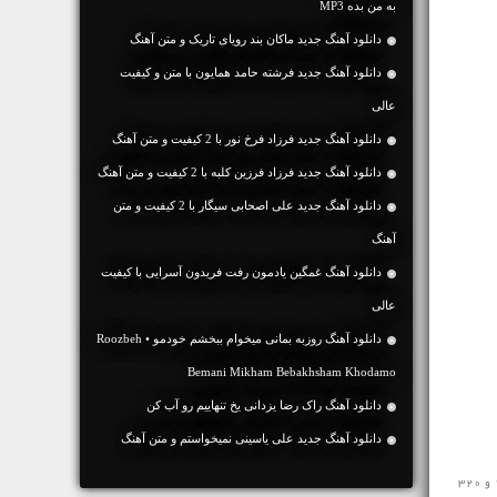
به من بده MP3
دانلود آهنگ جديد ماکان بند رویای تاریک و متن آهنگ
دانلود آهنگ جديد فرشته حامد همایون با متن و کیفیت
عالی
دانلود آهنگ جديد فرزاد فرخ نور با 2 کیفیت و متن آهنگ
دانلود آهنگ جديد فرزاد فرزین کلبه با 2 کیفیت و متن آهنگ
دانلود آهنگ جديد علی اصحابی سیگار با 2 کیفیت و متن
آهنگ
دانلود آهنگ غمگین یادمون رفت فریدون آسرایی با کیفیت
عالی
دانلود آهنگ روزبه بمانی میخوام ببخشم خودمو • Roozbeh
Bemani Mikham Bebakhsham Khodamo
دانلود آهنگ راک رضا یزدانی یخ تنهاییم رو آب کن
دانلود آهنگ جديد علی یاسینی نمیخواستم و متن آهنگ
مخاطبین محترم رسانه ی نفیس موزیک آهنگ خارجی جدید ♬ Heading Home Alan Walker ♬ را در ادامه با سرعت بالا با کیفیت 128 و 320