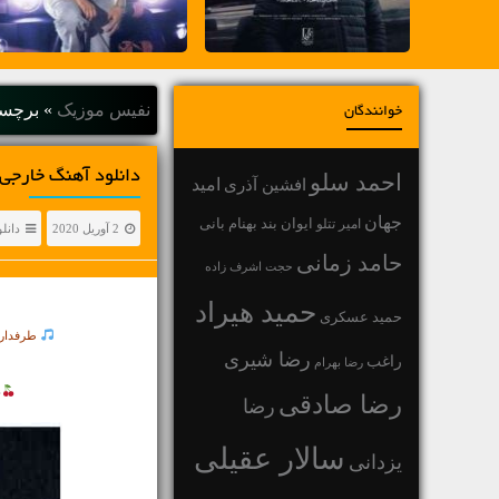
نفیس موزیک
»
برچسب "lker
خوانندگان
دانلود آهنگ خارجی Alan Walker با عنوان eading Home
احمد سلو
افشین آذری
امید
جهان
بهنام بانی
امیر تتلو
ایوان بند
2 آوریل 2020
دانل
حامد زمانی
حجت اشرف زاده
حمید هیراد
حمید عسکری
طرفدارا
رضا شیری
راغب
رضا بهرام
د
رضا صادقی
رضا
سالار عقیلی
یزدانی