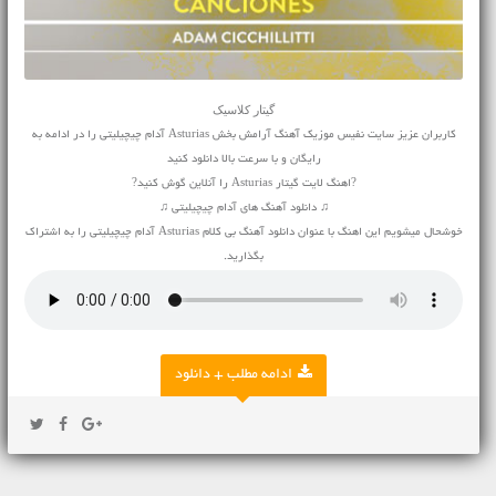
گیتار کلاسیک
کاربران عزیز سایت نفیس موزیک آهنگ آرامش بخش Asturias آدام چیچیلیتی را در ادامه به
رایگان و با سرعت بالا دانلود کنید
?اهنگ لایت گیتار Asturias را آنلاین گوش کنید?
♫ دانلود آهنگ های آدام چیچیلیتی ♫
خوشحال میشویم این اهنگ با عنوان دانلود آهنگ بی کلام Asturias آدام چیچیلیتی را به اشتراک
بگذارید.
ادامه مطلب + دانلود