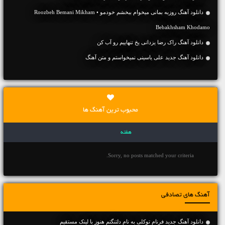
دانلود آهنگ روزبه بمانی میخوام ببخشم خودمو • Roozbeh Bemani Mikham
Bebakhsham Khodamo
دانلود آهنگ راک رضا یزدانی یخ تنهاییم رو آب کن
دانلود آهنگ جديد علی یاسینی نمیخواستم و متن آهنگ
محبوب ترین آهنگ ها
هفته
Sorry, no posts matched your criteria.
آهنگ های تصادفی
دانلود آهنگ جديد فرنام توکلی به نام دلتنگتم هنوز با لینک مستقیم