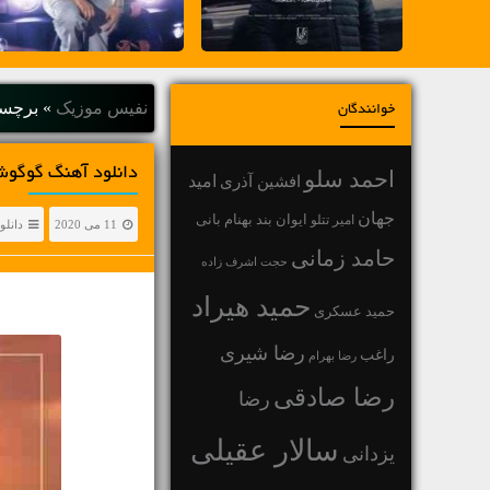
نفیس موزیک
»
برچس
خوانندگان
دانلود آهنگ گوگوش فردامون • 
احمد سلو
افشین آذری
امید
جهان
بهنام بانی
امیر تتلو
ایوان بند
11 می 2020
دانلو
حامد زمانی
حجت اشرف زاده
حمید هیراد
حمید عسکری
رضا شیری
راغب
رضا بهرام
رضا صادقی
رضا
سالار عقیلی
یزدانی