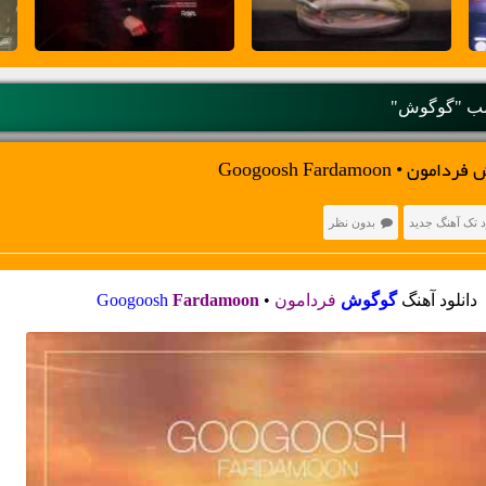
ب "گوگوش"
Googoosh Fardamoon
د تک آهنگ جدید
بدون نظر
دانلود آهنگ
گوگوش
فردامون
•
Fardamoon
Googoosh