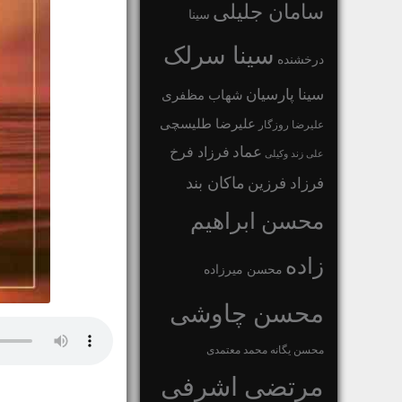
سامان جلیلی
سینا
سینا سرلک
درخشنده
سینا پارسیان
شهاب مظفری
علیرضا طلیسچی
علیرضا روزگار
عماد
فرزاد فرخ
علی زند وکیلی
ماکان بند
فرزاد فرزین
محسن ابراهیم
زاده
محسن میرزاده
محسن چاوشی
محسن یگانه
محمد معتمدی
مرتضی اشرفی