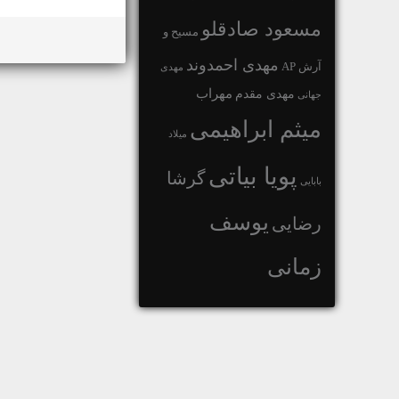
مسعود صادقلو
مسیح و
مهدی احمدوند
آرش AP
مهدی
مهراب
مهدی مقدم
جهانی
میثم ابراهیمی
میلاد
پویا بیاتی
گرشا
بابایی
یوسف
رضایی
زمانی