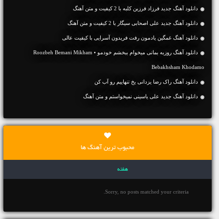
دانلود آهنگ جديد فرزاد فرزین کلبه با 2 کیفیت و متن آهنگ
دانلود آهنگ جديد علی اصحابی سیگار با 2 کیفیت و متن آهنگ
دانلود آهنگ غمگین یادمون رفت فریدون آسرایی با کیفیت عالی
دانلود آهنگ روزبه بمانی میخوام ببخشم خودمو • Roozbeh Bemani Mikham
Bebakhsham Khodamo
دانلود آهنگ راک رضا یزدانی یخ تنهاییم رو آب کن
دانلود آهنگ جديد علی یاسینی نمیخواستم و متن آهنگ
محبوب ترین آهنگ ها
هفته
Sorry, no posts matched your criteria.