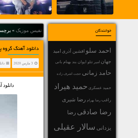
نفیس موزیک
»
برچسب
خوانندگان
دانلود آهنگ گروه پالت این ماجرا • jera
احمد سلو
افشین آذری
امید
جهان
بهنام بانی
امیر تتلو
ایوان بند
3 مارس 2020
دانل
حامد زمانی
حجت اشرف زاده
حمید هیراد
دانلود آ
حمید عسکری
رضا شیری
راغب
رضا بهرام
رضا صادقی
رضا
سالار عقیلی
یزدانی