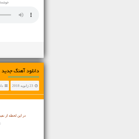
خوشحال
دانلود آهنگ جدید گ
23 ژانویه 2018
دان
در این لحظه از نف
c