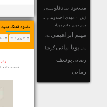
مسعود صادقلو
مسیح و
مهدی احمدوند
آرش AP
مهدی
مهراب
مهدی مقدم
جهانی
دانلود آهنگ جديد گروه پالت
میثم ابراهیمی
میلاد
27 ژوئن 2019
دانل
پویا بیاتی
گرشا
بابایی
یوسف
رضایی
در این
c at this moment
زمانی