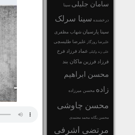
سامان جلیلی
سینا
سینا سرلک
درخشنده
سینا پارسیان
شهاب مظفری
علیرضا طلیسچی
علیرضا روزگار
عماد
فرزاد فرخ
علی زند وکیلی
ماکان بند
فرزاد فرزین
محسن ابراهیم
زاده
محسن میرزاده
محسن چاوشی
محسن یگانه
محمد معتمدی
مرتضی اشرفی