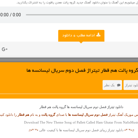
 میشویم این آهنگ با عنوان دانلود آهنگ جدید گروه پالت معدن یاقوت را به اشتراک بگذارید.
ادامه مطلب + دانلود
روه پالت هم قطار تیتراژ فصل دوم سریال لیسانسه ها
لود تیتراژ
یک نظر
دانلود تیتراژ
فصل دوم سریال لیسانسه ها گروه پالت هم قطار
یس موزیک آهنگ تیتراژ
فصل دوم سریال لیسانسه ها
با صدای
گروه پالت
و به نام
هم قطار
را دانلود کنید
Download The New Theme Song of Pallett Called Ham Ghatar From NafisMusi
♫•*¨*•
دانلود تیتراژ زیبای فصل دوم سریال لیسانسه ها با کیفیت عالی
•*¨*•♫