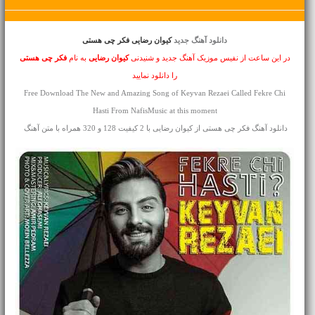
دانلود آهنگ جدید
کیوان رضایی فکر چی هستی
در این ساعت از نفیس موزیک آهنگ جدید و شنیدنی
کیوان رضایی
به نام
فکر چی هستی
را دانلود نمایید
Free Download The New and Amazing Song of Keyvan Rezaei Called Fekre Chi
Hasti From NafisMusic at this moment
دانلود آهنگ فکر چی هستی از کیوان رضایی با 2 کیفیت 128 و 320 همراه با متن آهنگ