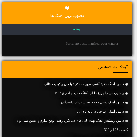
محبوب ترین آهنگ ها
هفته
Sorry, no posts matched your criteria.
آهنگ های تصادفی
دانلود آهنگ جديد آشتی سهراب پاکزاد با متن و کیفیت عالی
رضا یزدانی چلچراغ دانلود آهنگ جدید چلچراغ MP3
دانلود آهنگ سنتی محمدرضا شجریان دلشدگان
دانلود آهنگ رپ جی دال به نام ابی
دانلود ریمیکس آهنگ بهنام بانی های دل نکن, رفت, توقع ندارم و عشق منی تو با
کیفیت 128 و 320