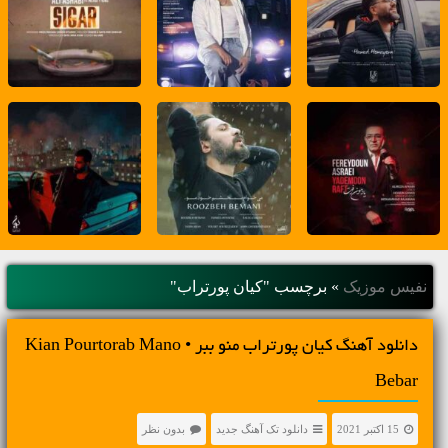
نفیس موزیک
»
برچسب "کیان پورتراب"
دانلود آهنگ کیان پورتراب منو ببر • Kian Pourtorab Mano
Bebar
15 اکتبر 2021
دانلود تک آهنگ جدید
بدون نظر