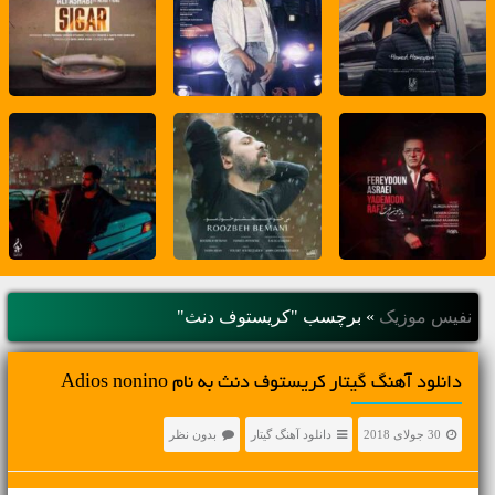
نفیس موزیک
»
برچسب "کریستوف دنث"
دانلود آهنگ گیتار کریستوف دنث به نام Adios nonino
30 جولای 2018
دانلود آهنگ گیتار
بدون نظر