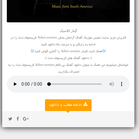
گیتار کلاسیک
کاربران عزیز سایت نفیس موزیک آهنگ آرامش بخش Adios nonino کریستوف دنث را در
ادامه به رایگان و با سرعت بالا دانلود کنید
اهنگ لایت گیتار Adios nonino را آنلاین گوش کنید
♫ دانلود آهنگ های کریستوف دنث ♫
خوشحال میشویم این اهنگ با عنوان دانلود آهنگ بی کلام Adios nonino کریستوف دنث را به
اشتراک بگذارید.
ادامه مطلب + دانلود