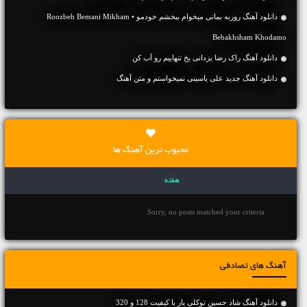
دانلود آهنگ روزبه بمانی میخوام ببخشم خودمو • Roozbeh Bemani Mikham
Bebakhsham Khodamo
دانلود آهنگ راک رضا یزدانی یخ تنهاییم رو آب کن
دانلود آهنگ جديد علی یاسینی نمیخواستم و متن آهنگ
محبوب ترین آهنگ ها
هفته
Sorry, no posts matched your criteria.
آهنگ های تصادفی
دانلود آهنگ شاد حسین توکلی یار با کیفیت 128 و 320