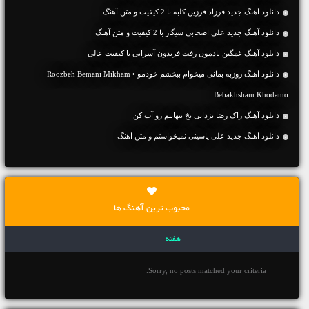
دانلود آهنگ جديد فرزاد فرزین کلبه با 2 کیفیت و متن آهنگ
دانلود آهنگ جديد علی اصحابی سیگار با 2 کیفیت و متن آهنگ
دانلود آهنگ غمگین یادمون رفت فریدون آسرایی با کیفیت عالی
دانلود آهنگ روزبه بمانی میخوام ببخشم خودمو • Roozbeh Bemani Mikham
Bebakhsham Khodamo
دانلود آهنگ راک رضا یزدانی یخ تنهاییم رو آب کن
دانلود آهنگ جديد علی یاسینی نمیخواستم و متن آهنگ
محبوب ترین آهنگ ها
هفته
Sorry, no posts matched your criteria.