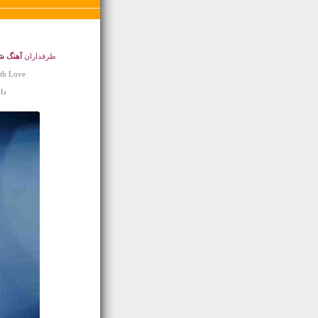
طرفداران
آهنگ ش
th Love
دانل