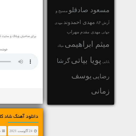
مسعود صادقلو
مسیح و
مهدی احمدوند
آرش AP
مهدی
مهراب
مهدی مقدم
جهانی
برای صاحبان وبلاگ و سایت ک
میثم ابراهیمی
میلاد
خوشحال
پویا بیاتی
گرشا
بابایی
یوسف
رضایی
زمانی
دانلود آهنگ شاد کاوه ک
24 آگوست 2021
د