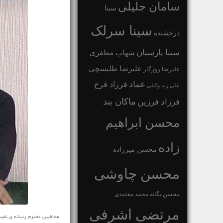
سامان جلیلی
سینا
سینا سرلک
درخشنده
سینا پارسیان
شهاب مظفری
علیرضا طلیسچی
علیرضا روزگار
عماد
فرزاد فرخ
علی زند وکیلی
ماکان بند
فرزاد فرزین
محسن ابراهیم
زاده
محسن میرزاده
محسن چاوشی
محسن یگانه
محمد معتمدی
مرتضی اشرفی