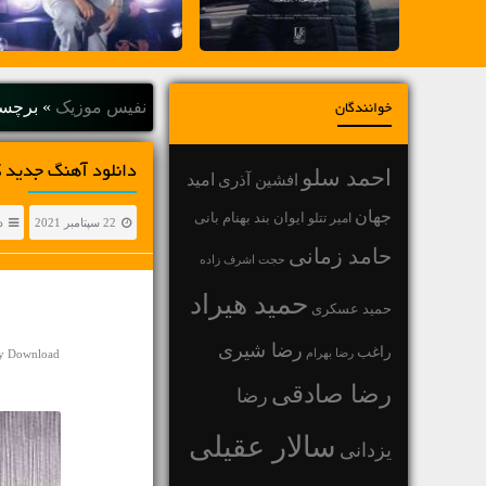
نفیس موزیک
»
برچسب
خوانندگان
دانلود آهنگ جديد ک
احمد سلو
افشین آذری
امید
جهان
بهنام بانی
امیر تتلو
ایوان بند
22 سپتامبر 2021
د
حامد زمانی
حجت اشرف زاده
حمید هیراد
حمید عسکری
رضا شیری
راغب
رضا بهرام
sy Download
رضا صادقی
رضا
سالار عقیلی
یزدانی