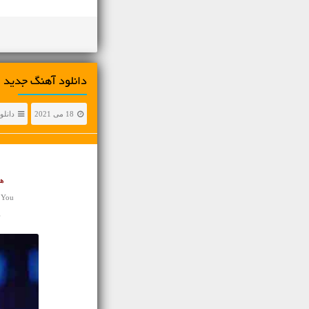
دانلود آهنگ جديد وا
18 می 2021
دانلو
هم
 You
د