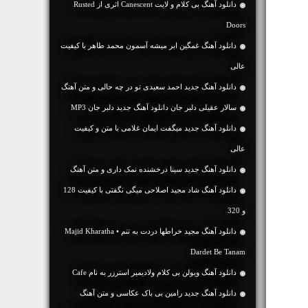
دانلود آهنگ بی کلام و لایت Canescent اثری از Rusted
Doors
دانلود آهنگ غمگین ابر میشه آسمون محمد طاهر با کیفیت
عالی
دانلود آهنگ جديد احمد سعیدی تو در چه حالی و متن آهنگ
سالار عقیلی دلبر جان دانلود آهنگ جدید دلبر جان MP3
دانلود آهنگ جديد میگفت ایمان غلامی با متن و کیفیت
عالی
دانلود آهنگ جديد سینا درخشنده نمک داری و متن آهنگ
دانلود آهنگ شاد مجید اصلاحی میگی نگفتی با کیفیت 128
و 320
دانلود آهنگ مجید خراطها دردت به تنم • Majid Kharatha
Dardet Be Tanam
دانلود آهنگ ویولن بی کلام ولادیمیر استرزر به نام Cafe
دانلود آهنگ جديد رامین بی باک عکاسی و متن آهنگ