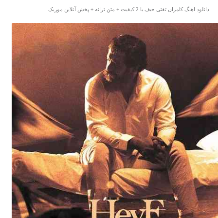
دانلود اهنگ کامران تفتی حیف با 2 کیفیت + متن ترانه + پخش آنلاین موزیک