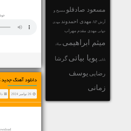
مسعود صادقلو
مسیح و
خوشح
مهدی احمدوند
آرش AP
مهدی
مهراب
مهدی مقدم
جهانی
میثم ابراهیمی
میلاد
پویا بیاتی
گرشا
بابایی
یوسف
رضایی
دانلود آهنگ جديد 
زمانی
26 نوامبر 2024
دا
Download