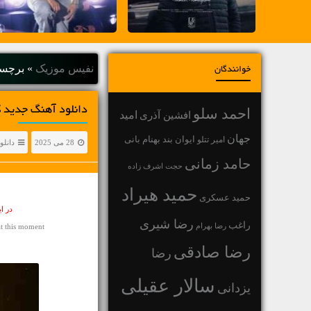
نفیس موزیک
»
برچسب
خوانندگان
دانلود آهنگ جديد کامران تفت
احمد سلو
افشین آذری
امید
جهان
بهنام بانی
امیر تتلو
ایوان بند
28 می 2025
دانلو
حامد زمانی
حجت اشرف زاده
حمید هیراد
حمید عسکری
در ا
رضا شیری
راغب
رضا بهرام
t this moment
رضا صادقی
رضا
سالار عقیلی
یزدانی