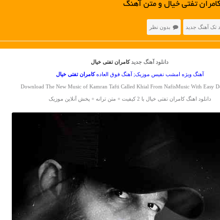
امران تفتی خیال و متن آهنگ
د تک آهنگ جدید
بدون نظر
دانلود آهنگ جدید
کامران تفتی خیال
آهنگ ویژه امشب نفیس موزیک; آهنگ فوق العاده
کامران تفتی
خیال
Download The New Music of Kamran Tafti Called Khial From NafisMusic With Easy 
دانلود اهنگ کامران تفتی خیال با 2 کیفیت + متن ترانه + پخش آنلاین موزیک