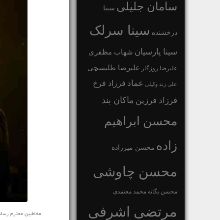
سامان جلیلی
سینا
سینا سرلک
درخشنده
سینا پارسیان
شهاب مظفری
علیرضا طلیسچی
علیرضا روزگار
عماد
فرزاد فرخ
علی زند وکیلی
ماکان بند
فرزاد فرزین
محسن ابراهیم
زاده
محسن میرزاده
محسن چاوشی
محسن یگانه
محمد معتمدی
مرتضی اشرفی
مخاطبین محترم رسانه ی 