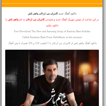
دانلود آهنگ جدید
کامران بنی اردلان پناهم باش
در این ساعت از نفیس موزیک آهنگ جدید و شنیدنی
کامران بنی اردلان
به نام
پناهم باش
را
دانلود نمایید
Free Download The New and Amazing Song of Kamran Bani Ardalan
Called Panaham Bash From NafisMusic at this moment
دانلود آهنگ پناهم باش از کامران بنی اردلان با 2 کیفیت 128 و 320 همراه با متن آهنگ