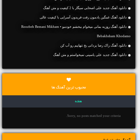
دانلود آهنگ جديد علی اصحابی سیگار با 2 کیفیت و متن آهنگ
دانلود آهنگ غمگین یادمون رفت فریدون آسرایی با کیفیت عالی
دانلود آهنگ روزبه بمانی میخوام ببخشم خودمو • Roozbeh Bemani Mikham
Bebakhsham Khodamo
دانلود آهنگ راک رضا یزدانی یخ تنهاییم رو آب کن
دانلود آهنگ جديد علی یاسینی نمیخواستم و متن آهنگ
محبوب ترین آهنگ ها
هفته
Sorry, no posts matched your criteria.