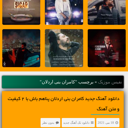
نفیس موزیک
»
برچسب "کامران بنی اردلان"
دانلود آهنگ جديد کامران بنی اردلان پناهم باش با 2 کیفیت
و متن آهنگ
18 می 2021
دانلود تک آهنگ جدید
بدون نظر