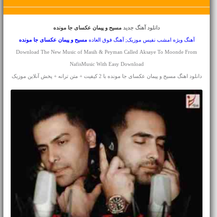
دانلود آهنگ جدید
مسیح و پیمان عکسای جا مونده
آهنگ ویژه امشب نفیس موزیک; آهنگ فوق العاده
مسیح و پیمان
عکسای جا مونده
Download The New Music of Masih & Peyman Called Aksaye To Moonde From
NafisMusic With Easy Download
دانلود اهنگ مسیح و پیمان عکسای جا مونده با 2 کیفیت + متن ترانه + پخش آنلاین موزیک