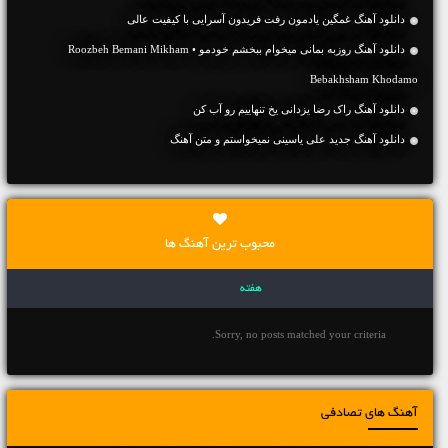
دانلود آهنگ غمگین یادمون رفت فریدون آسرایی با کیفیت عالی
دانلود آهنگ روزبه بمانی میخوام ببخشم خودمو • Roozbeh Bemani Mikham
Bebakhsham Khodamo
دانلود آهنگ راک رضا یزدانی یخ تنهاییم رو آب کن
دانلود آهنگ جديد علی یاسینی نمیخواستم و متن آهنگ
محبوب ترین آهنگ ها
هفته
Sorry, no posts matched your criteria.
آهنگ های تصادفی