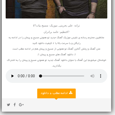
ترانه: علی بحرینی, موزیک: مسیح بیات?♯
?♯تنظیم: حامد برادران
مخاطبین محترم رسانه ی نفیس موزیک آهنگ جدید تو همونی مسیح و پیمان را در ادامه به
رایگان و با سرعت بالا با 2 کیفیت دانلود کنید
متن آهنگ و پخش آنلاین آهنگ تو همونی از مسیح و پیمان هم در ادامه مطلب است
♫ دانلود آهنگ های مسیح و پیمان ♫
خوشحال میشویم این آهنگ با عنوان دانلود آهنگ جدید تو همونی مسیح و پیمان را به اشتراک
بگذارید.
ادامه مطلب + دانلود