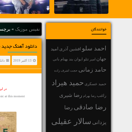
نفیس موزیک
»
برچسب
خوانندگان
دانلود آهنگ جديد پیمان شهبا
احمد سلو
افشین آذری
امید
جهان
بهنام بانی
امیر تتلو
ایوان بند
13 اکتبر 2019
دانل
حامد زمانی
حجت اشرف زاده
حمید هیراد
حمید عسکری
در ای
رضا شیری
راغب
رضا بهرام
ic at this moment
رضا صادقی
رضا
سالار عقیلی
یزدانی