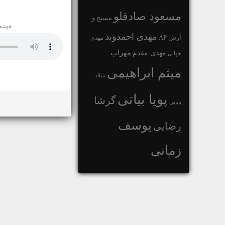
مسعود صادقلو
مسیح و
خوشحا
مهدی احمدوند
آرش AP
مهدی
مهراب
مهدی مقدم
جهانی
میثم ابراهیمی
میلاد
پویا بیاتی
گرشا
بابایی
یوسف
رضایی
زمانی