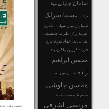
سامان جلیلی
سینا
سینا سرلک
درخشنده
سینا پارسیان
شهاب مظفری
علیرضا طلیسچی
علیرضا روزگار
عماد
فرزاد فرخ
علی زند وکیلی
ماکان بند
فرزاد فرزین
محسن ابراهیم
زاده
محسن میرزاده
محسن چاوشی
محسن یگانه
محمد معتمدی
مرتضی اشرفی
مخاطبین محترم رسانه ی نفی