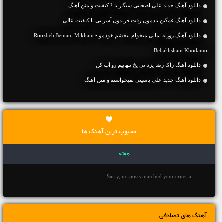
دانلود آهنگ جديد علی اصحابی سیگار با 2 کیفیت و متن آهنگ
دانلود آهنگ غمگین یادمون رفت فریدون آسرایی با کیفیت عالی
دانلود آهنگ روزبه بمانی میخوام ببخشم خودمو • Roozbeh Bemani Mikham
Bebakhsham Khodamo
دانلود آهنگ راک رضا یزدانی یخ تنهاییم رو آب کن
دانلود آهنگ جديد علی یاسینی نمیخواستم و متن آهنگ
محبوب ترین آهنگ ها
هفته
Sorry, no posts matched your criteria.
آهنگ های تصادفی