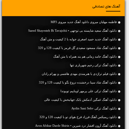
آهنگ های تصادفی
فاطمه مهلبان میروی دانلود آهنگ جدید میروی MP3
دانلود آهنگ سعید شایسته بی توجهی • Saeed Shayesteh Bi Tavajohii
دانلود آهنگ جديد حمید اصغری جوابه با 2 کیفیت و متن آهنگ
دانلود آهنگ شاد مسعود سعیدی گل قرمز با کیفیت 128 و 320
دانلود آهنگ حامد زمانی هم بند همراه با متن آهنگ
دانلود آهنگ ترکی رحیم شهریاری تنها
دانلود فیلم تراژدی با هنرمندی مهدی هاشمی و بهرام رادان
دانلود آهنگ شاد سینا درخشنده دروغ نگو با کیفیت 128 و 320
دانلود آهنگ ترکی علی پرمهر اویناییم تویوندا
دانلود آهنگ غمگین آدمکش بابک جهانبخش با کیفیت عالی
دانلود آهنگ ترکی Aydin Sani Sehv
دانلود ریمیکس آهنگ فرزاد فرخ هوای تو با کیفیت 128 و 320
دانلود آهنگ آرون افشار درد شیرین • Aron Afshar Darde Shirin