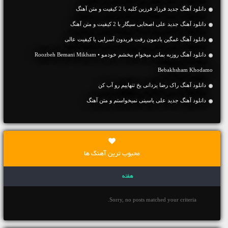
دانلود آهنگ جديد فرزاد فرزین کلبه با 2 کیفیت و متن آهنگ
دانلود آهنگ جديد علی اصحابی سیگار با 2 کیفیت و متن آهنگ
دانلود آهنگ غمگین یادمون رفت فریدون آسرایی با کیفیت عالی
دانلود آهنگ روزبه بمانی میخوام ببخشم خودمو • Roozbeh Bemani Mikham
Bebakhsham Khodamo
دانلود آهنگ راک رضا یزدانی یخ تنهاییم رو آب کن
دانلود آهنگ جديد علی یاسینی نمیخواستم و متن آهنگ
محبوب ترین آهنگ ها
هفته
Sorry, no posts matched your criteria.