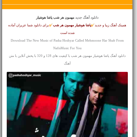
دانلود آهنگ جدید
مهمون هر شب پاشا هوشیار
همینک آهنگ زیبا و جدید
پاشا هوشیار
مهمون هر شب
برای دانلود شما عزیزان آماده
شده است
Download The New Music of Pasha Hoshyar Called Mehmoone Har Shab From
NafisMusic For You
دانلود آهنگ پاشا هوشیار مهمون هر شب با کیفیت های 128 و 320 با پخش آنلاین با متن
آهنگ