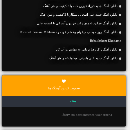
دانلود آهنگ جديد فرزاد فرزین کلبه با 2 کیفیت و متن آهنگ
دانلود آهنگ جديد علی اصحابی سیگار با 2 کیفیت و متن آهنگ
دانلود آهنگ غمگین یادمون رفت فریدون آسرایی با کیفیت عالی
دانلود آهنگ روزبه بمانی میخوام ببخشم خودمو • Roozbeh Bemani Mikham
Bebakhsham Khodamo
دانلود آهنگ راک رضا یزدانی یخ تنهاییم رو آب کن
دانلود آهنگ جديد علی یاسینی نمیخواستم و متن آهنگ
محبوب ترین آهنگ ها
هفته
Sorry, no posts matched your criteria.