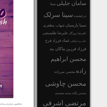
سامان جلیلی
سینا
سینا سرلک
درخشنده
سینا پارسیان
شهاب مظفری
علیرضا طلیسچی
علیرضا روزگار
عماد
فرزاد فرخ
علی زند وکیلی
ماکان بند
فرزاد فرزین
محسن ابراهیم
زاده
محسن میرزاده
محسن چاوشی
محسن یگانه
محمد معتمدی
مرتضی اشرفی
مخاطبین محترم رسانه ی نف