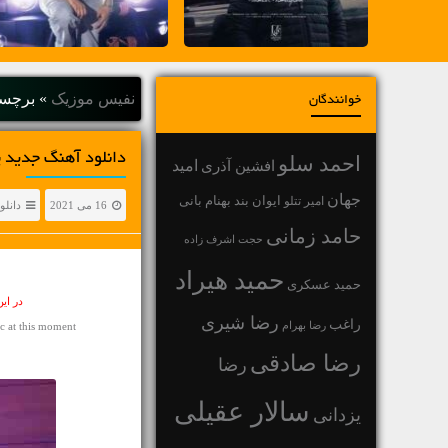
نفیس موزیک
»
برچسب
خوانندگان
دانلود آهنگ جديد پارسا پرور
احمد سلو
افشین آذری
امید
جهان
بهنام بانی
امیر تتلو
ایوان بند
16 می 2021
دانلو
حامد زمانی
حجت اشرف زاده
حمید هیراد
حمید عسکری
در ای
رضا شیری
راغب
رضا بهرام
 at this moment
رضا صادقی
رضا
سالار عقیلی
یزدانی