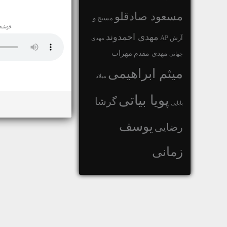
مسعود صادقلو
مسیح و
خوشحا
مهدی احمدوند
آرش AP
مهدی
مهراب
مهدی مقدم
جهانی
میثم ابراهیمی
میلاد
پویا بیاتی
گرشا
بابایی
یوسف
رضایی
زمانی