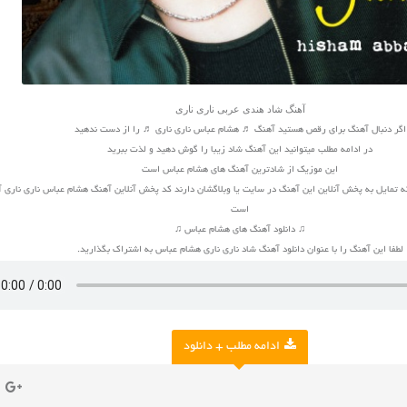
آهنگ شاد هندی عربی ناری ناری
اگر دنبال آهنگ برای رقص هستید آهنگ ♬ هشام عباس ناری ناری ♬ را از دست ندهید
در ادامه مطلب میتوانید این آهنگ شاد زیبا را گوش دهید و لذت ببرید
این موزیک از شادترین آهنگ های هشام عباس است
ه تمایل به پخش آنلاین این آهنگ در سایت یا وبلاگشان دارند کد پخش آنلاین آهنگ هشام عباس ناری ناری آ
است
♫ دانلود آهنگ های هشام عباس ♫
لطفا این آهنگ را با عنوان دانلود آهنگ شاد ناری ناری هشام عباس به اشتراک بگذارید.
ادامه مطلب + دانلود