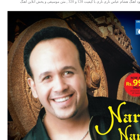
اهنگ هشام عباس ناری ناری با کیفیت 128 و 320 , متن موسیقی و پخش آنلاین آهنگ