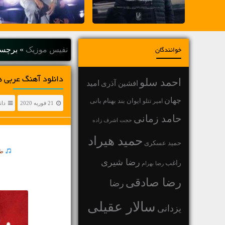
نفیس موزیک
»
برچس
خوانندگان
دانلود آهنگ عربی 
احمد سلو
افشین آذری
امید
جهان
بهنام بانی
امیر تتلو
ایوان بند
21 فوریه 2020
دان
حامد زمانی
حجت اشرف زاده
حمید هیراد
حمید عسکری
طر
رضا شیری
راغب
رضا بهرام
رضا صادقی
رضا
سالار عقیلی
یزدانی