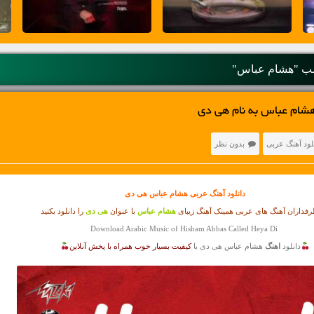
ب "هشام عباس"
هشام عباس به نام هی دی
لود آهنگ عربی
بدون نظر
دانلود آهنگ عربی
هشام عباس هی دی
فداران آهنگ های عربی همینک آهنگ زیبای
هشام عباس
با عنوان
هی دی
را دانلود بکنید
Download Arabic Music of Hisham Abbas Called Heya Di
دانلود
اهنگ
هشام عباس هی دی با
کیفیت بسیار خوب همراه با پخش آنلاین