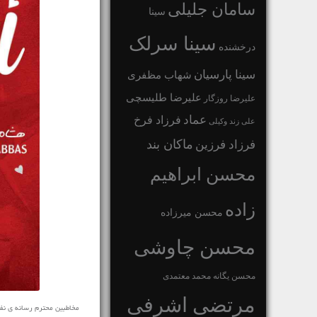
سامان جلیلی
سینا
سینا سرلک
درخشنده
سینا پارسیان
شهاب مظفری
علیرضا طلیسچی
علیرضا روزگار
عماد
فرزاد فرخ
علی زند وکیلی
ماکان بند
فرزاد فرزین
محسن ابراهیم
زاده
محسن میرزاده
محسن چاوشی
محسن یگانه
محمد معتمدی
مرتضی اشرفی
مخاطبین محترم رسانه ی نفیس مو