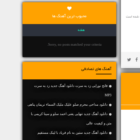
محبوب ترین آهنگ ها
ه شده است
هفته
Sorry, no posts matched your criteria.
آهنگ های تصادفی
فاتح نورایی زد به سرت دانلود آهنگ جدید زد به سرت
MP3
دانلود مداحی محرم صلو علیک ملیک السماء نریمان پناهی
دانلود آهنگ جديد تنهایی یعنی احمد سلو و سینا کریمی با
متن و کیفیت عالی
دانلود آهنگ جديد ستین به نام فریاد با لینک مستقیم