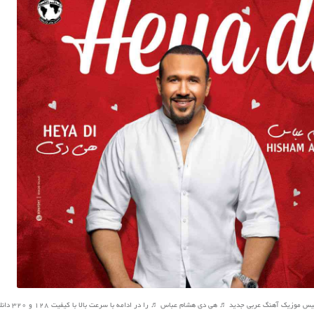
زیک آهنگ عربی جدید ♬ هی دی هشام عباس ♬ را در ادامه با سرعت بالا با کیفیت 128 و 320 دانلود کنید