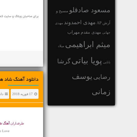
مسعود صادقلو
مسیح و
برای صاحبان وبلاگ و سایت که
مهدی احمدوند
آرش AP
مهدی
مهراب
مهدی مقدم
جهانی
میثم ابراهیمی
میلاد
پویا بیاتی
گرشا
بابایی
یوسف
رضایی
دانلود آهنگ شاد هشام 
زمانی
17 فوریه 2018
دان
طرفداران
آهنگ ش
h Love