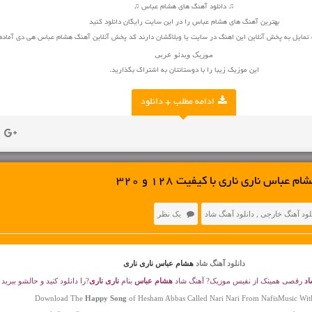
♫ دانلود آهنگ های هشام عباس ♫
بهترین آهنگ های هشام عباس را در این سایت رایگان دانلود کنید
 تمایل به پخش آنلاین این اهنگ در سایت یا وبلاگشان دارند کد پخش آنلاین آهنگ هشام عباس هی دی آماد
موزیک ویدئو
عربی
این موزیک زیبا را با دوستانتان به اشتراک بگذارید.
ادامه مطلب + دانلود
عباس ناری ناری با کیفیت 128 و 320
لود آهنگ خارجی
,
دانلود آهنگ شاد
یک نظر
دانلود آهنگ شاد
هشام عباس ناری ناری
اد
رقصی همینک از نفیس موزیک? آهنگ شاد
هشام عباس
بنام
ناری ناری
?را دانلود کنید و حالشو ببرید
Download The
Happy Song
of Hesham Abbas Called Nari Nari From NafisMusic Wit