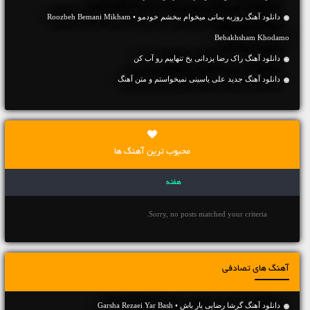
دانلود آهنگ روزبه بمانی میخوام ببخشم خودمو • Roozbeh Bemani Mikham
Bebakhsham Khodamo
دانلود آهنگ راک رضا یزدانی یخ تنهاییم رو آب کن
دانلود آهنگ جديد علی یاسینی نمیخواستم و متن آهنگ
محبوب ترین آهنگ ها
هفته
Sorry, no posts matched your criteria.
آهنگ های تصادفی
دانلود آهنگ گرشا رضایی یار باش • Garsha Rezaei Yar Bash