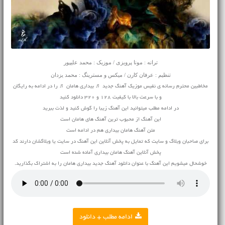
ترانه : مونا پرویزی / موزیک : محمد علیپور
تنظیم : عرفان کارن / میکس و مسترینگ : محمد یزدان
مخاطبین محترم رسانه ی نفیس موزیک آهنگ جدید ♬ بیداری هامان ♬ را در ادامه به رایگان
و با سرعت بالا با کیفیت 128 و 320 دانلود کنید
در ادامه مطلب میتوانید این آهنگ زیبا را گوش کنید و لذت ببرید
این آهنگ از محبوب ترین آهنگ های هامان است
متن آهنگ هامان بیداری هم در ادامه است
برای صاحبان وبلاگ و سایت که تمایل به پخش آنلاین این آهنگ در سایت یا وبلاگشان دارند کد
پخش آنلاین آهنگ هامان بیداری آماده شده است
خوشحال میشویم این آهنگ با عنوان دانلود آهنگ جدید بیداری هامان را به اشتراک بگذارید.
ادامه مطلب + دانلود