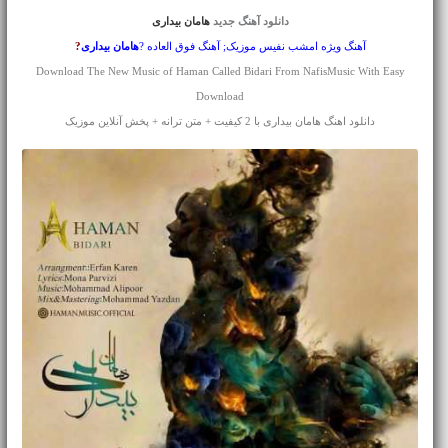
دانلود آهنگ جدید
هامان بیداری
آهنگ ویژه امشب نفیس موزیک; آهنگ فوق العاده ?
هامان
بیداری
?
Download The New Music of Haman Called Bidari From NafisMusic With Easy
Download
دانلود اهنگ هامان بیداری با 2 کیفیت + متن ترانه + پخش آنلاین موزیک