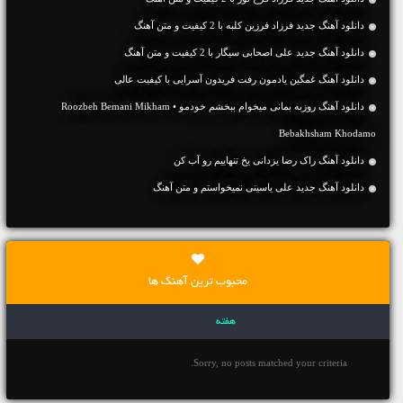
دانلود آهنگ جديد فرزاد فرزین کلبه با 2 کیفیت و متن آهنگ
دانلود آهنگ جديد علی اصحابی سیگار با 2 کیفیت و متن آهنگ
دانلود آهنگ غمگین یادمون رفت فریدون آسرایی با کیفیت عالی
دانلود آهنگ روزبه بمانی میخوام ببخشم خودمو • Roozbeh Bemani Mikham
Bebakhsham Khodamo
دانلود آهنگ راک رضا یزدانی یخ تنهاییم رو آب کن
دانلود آهنگ جديد علی یاسینی نمیخواستم و متن آهنگ
محبوب ترین آهنگ ها
هفته
Sorry, no posts matched your criteria.