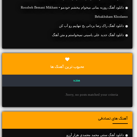
دانلود آهنگ روزبه بمانی میخوام ببخشم خودمو • Roozbeh Bemani Mikham
Bebakhsham Khodamo
دانلود آهنگ راک رضا یزدانی یخ تنهاییم رو آب کن
دانلود آهنگ جديد علی یاسینی نمیخواستم و متن آهنگ
محبوب ترین آهنگ ها
هفته
Sorry, no posts matched your criteria.
آهنگ های تصادفی
دانلود آهنگ سنتی محمد معتمدی هزار آرزو