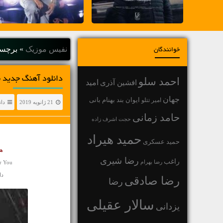
نفیس موزیک
»
برچسب
خوانندگان
دانلود آهنگ جديد ن
احمد سلو
افشین آذری
امید
جهان
بهنام بانی
امیر تتلو
ایوان بند
21 ژانویه 2019
دان
حامد زمانی
حجت اشرف زاده
حمید هیراد
حمید عسکری
هم
رضا شیری
راغب
رضا بهرام
r You
دان
رضا صادقی
رضا
سالار عقیلی
یزدانی