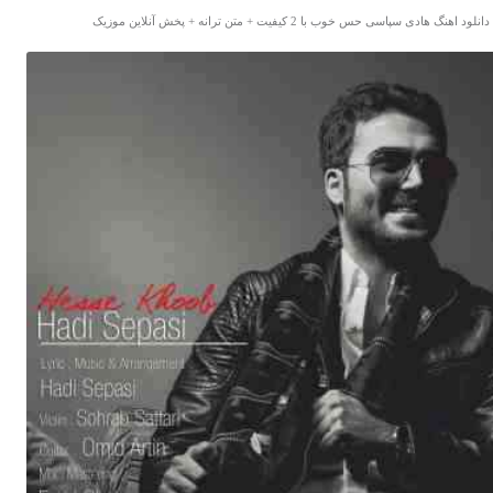
دانلود اهنگ هادی سپاسی حس خوب با 2 کیفیت + متن ترانه + پخش آنلاین موزیک