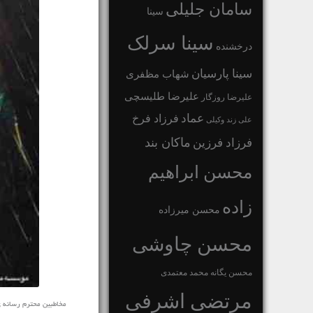
سامان جلیلی
سینا
سینا سرلک
درخشنده
سینا پارسیان
شهاب مظفری
علیرضا طلیسچی
علیرضا روزگار
عماد
فرزاد فرخ
علی زند وکیلی
ماکان بند
فرزاد فرزین
محسن ابراهیم
زاده
محسن میرزاده
محسن چاوشی
محسن یگانه
محمد معتمدی
مرتضی اشرفی
مخاطبین محترم رسانه ی نفی