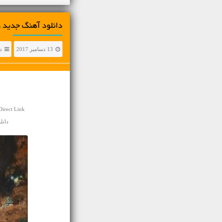
دانلود آهنگ جديد هادی سپاسی
13 دسامبر 2017
د
irect Link
دانلود اهن