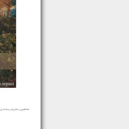
مخاطبین محترم رسانه ی نفیس موزیک آهنگ جدید پاییز ۲ نفره