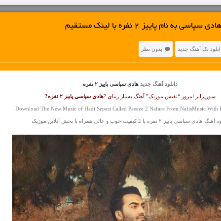
 به نام پاییز ۲ نفره با لینک مستقیم
انلود تک آهنگ جدید
بدون نظر
دانلود آهنگ جدید
هادی سپاسی پاییز ۲ نفره
سورپرایز امروز “نفیس موزیک” آهنگ بسیار زیبای ?
هادی سپاسی
پاییز ۲ نفره?
Download The New Music of Hadi Sepasi Called Paeeze 2 Nafare From NafisMusic With D
گ هادی سپاسی پاییز ۲ نفره با 2 کیفیت خوب و عالی همراه با پخش آنلاین موزیک