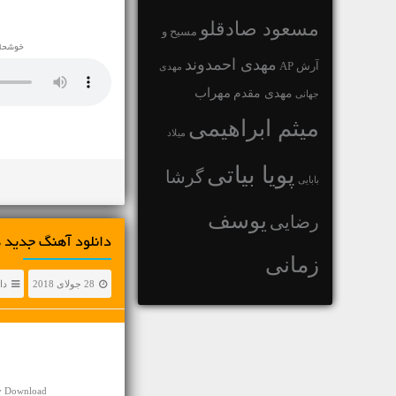
مسعود صادقلو
مسیح و
خوشحال
مهدی احمدوند
آرش AP
مهدی
مهراب
مهدی مقدم
جهانی
میثم ابراهیمی
میلاد
پویا بیاتی
گرشا
بابایی
یوسف
رضایی
دانلود آهنگ جديد
زمانی
28 جولای 2018
دا
sy Download