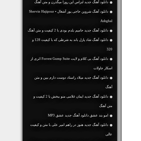
دانلود آهنگ جديد لنزاس این روزا میگذرن و متن آهنگ
دانلود آهنگ شروین حاجی پور آشغال • Shervin Hajipour
Ashghal
دانلود آهنگ جديد حامیم بلدم بودی با 2 کیفیت و متن آهنگ
دانلود آهنگ شاد پازل باند به شرطی که با کیفیت 128 و
320
دانلود آهنگ بی کلام و لایت Forrest Gump Suite اثری از
اسکار جاولات
دانلود آهنگ جديد میلاد راستاد دوست دارم ببین و متن
آهنگ
دانلود آهنگ جديد ایمان غلامی منو ببخش با 2 کیفیت و
متن آهنگ
امو بند عشق دانلود آهنگ جدید عشق MP3
دانلود آهنگ جديد هنوز در راهم امیر علی با متن و کیفیت
عالی