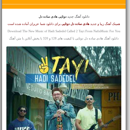
دانلود آهنگ جدید
دوتایی هادی ساده دل
همینک آهنگ زیبا و جدید
هادی ساده دل
دوتایی
برای دانلود شما عزیزان آماده شده است
Download The New Music of Hadi Sadedel Called 2 Tayi From NafisMusic For You
دانلود آهنگ هادی ساده دل دوتایی با کیفیت های 128 و 320 با پخش آنلاین با متن آهنگ