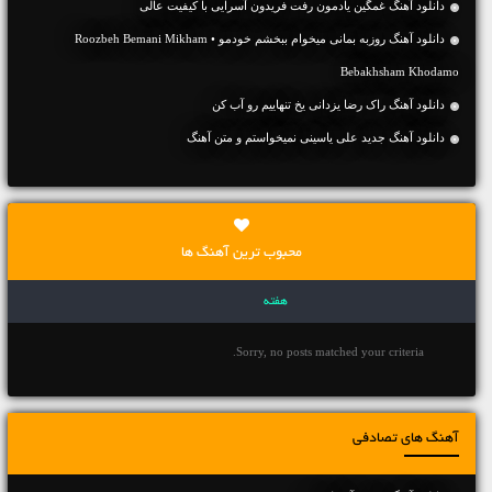
دانلود آهنگ غمگین یادمون رفت فریدون آسرایی با کیفیت عالی
دانلود آهنگ روزبه بمانی میخوام ببخشم خودمو • Roozbeh Bemani Mikham
Bebakhsham Khodamo
دانلود آهنگ راک رضا یزدانی یخ تنهاییم رو آب کن
دانلود آهنگ جديد علی یاسینی نمیخواستم و متن آهنگ
محبوب ترین آهنگ ها
هفته
Sorry, no posts matched your criteria.
آهنگ های تصادفی