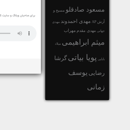
مسعود صادقلو
مسیح و
برای صاحبان وبلاگ و سایت که تما
مهدی احمدوند
آرش AP
مهدی
مهراب
مهدی مقدم
جهانی
میثم ابراهیمی
میلاد
پویا بیاتی
گرشا
بابایی
یوسف
رضایی
زمانی