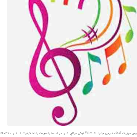
Yi نیکی میناج ♬ را در ادامه با سرعت بالا با کیفیت 128 و 320 دانلود کنید