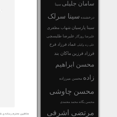
سامان جلیلی
سینا
سینا سرلک
درخشنده
سینا پارسیان
شهاب مظفری
علیرضا طلیسچی
علیرضا روزگار
عماد
فرزاد فرخ
علی زند وکیلی
ماکان بند
فرزاد فرزین
محسن ابراهیم
زاده
محسن میرزاده
محسن چاوشی
محسن یگانه
محمد معتمدی
مرتضی اشرفی
مخاطبین محترم رسانه ی نفیس موزیک آهنگ خارجی جدید ♬ kes