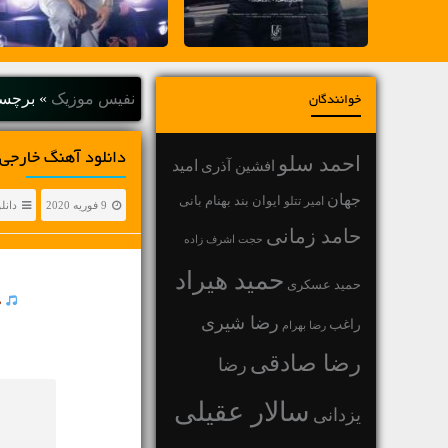
نفیس موزیک
»
برچسب
خوانندگان
دانلود آهنگ خارجی نیک
احمد سلو
افشین آذری
امید
جهان
بهنام بانی
امیر تتلو
ایوان بند
9 فوریه 2020
دانل
حامد زمانی
حجت اشرف زاده
حمید هیراد
حمید عسکری
ط
رضا شیری
راغب
رضا بهرام
رضا صادقی
رضا
سالار عقیلی
یزدانی