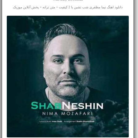
دانلود اهنگ نیما مظفری شب نشین با 2 کیفیت + متن ترانه + پخش آنلاین موزیک