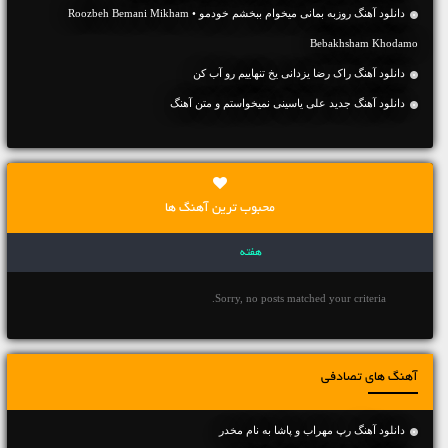
دانلود آهنگ روزبه بمانی میخوام ببخشم خودمو • Roozbeh Bemani Mikham
Bebakhsham Khodamo
دانلود آهنگ راک رضا یزدانی یخ تنهاییم رو آب کن
دانلود آهنگ جديد علی یاسینی نمیخواستم و متن آهنگ
محبوب ترین آهنگ ها
هفته
Sorry, no posts matched your criteria.
آهنگ های تصادفی
دانلود آهنگ رپ مهراب و پاشا به نام مخدر