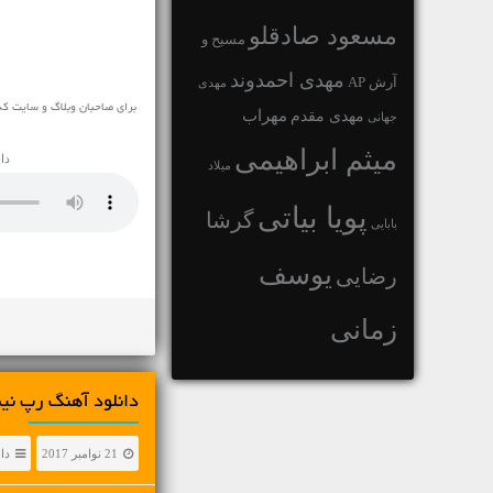
مسعود صادقلو
مسیح و
مهدی احمدوند
آرش AP
مهدی
برای صاحبان وبلاگ و سایت که
مهراب
مهدی مقدم
جهانی
میثم ابراهیمی
دا
میلاد
پویا بیاتی
گرشا
بابایی
یوسف
رضایی
زمانی
دانلود آهنگ رپ نیم
21 نوامبر 2017
دا