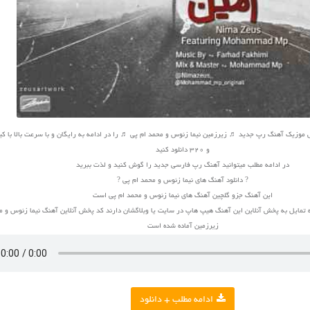
و 320 دانلود کنید
در ادامه مطلب میتوانید آهنگ رپ فارسی جدید را گوش کنید و لذت ببرید
? دانلود آهنگ های نیما زئوس و محمد ام پی ?
این آهنگ جزو گلچین آهنگ های نیما زئوس و محمد ام پی است
 تمایل به پخش آنلاین این آهنگ هیپ هاپ در سایت یا وبلاگشان دارند کد پخش آنلاین آهنگ نیما زئوس و م
زیرزمین آماده شده است
ادامه مطلب + دانلود