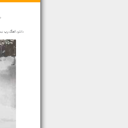
د
دانلود
اهنگ رپ
نیما زئ