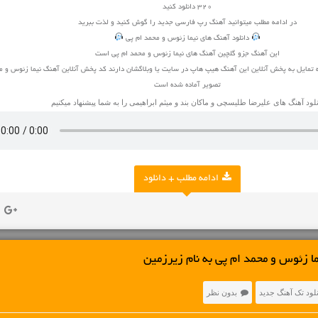
320 دانلود کنید
در ادامه مطلب میتوانید
آهنگ
رپ فارسی جدید را گوش کنید و لذت ببرید
دانلود آهنگ های نیما زئوس و محمد ام پی
این آهنگ جزو گلچین آهنگ های نیما زئوس و محمد ام پی است
 تمایل به پخش آنلاین این آهنگ هیپ هاپ در سایت یا وبلاگشان دارند کد پخش آنلاین آهنگ نیما زئوس و م
تصویر آماده شده است
نلود آهنگ های
علیرضا طلیسچی
و
ماکان بند
و
میثم ابراهیمی
را به شما پیشنهاد میکنیم
ادامه مطلب + دانلود
ا زئوس و محمد ام پی به نام زیرزمین
نلود تک آهنگ جدید
بدون نظر