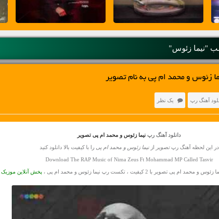
 "نیما زئوس"
ا زئوس و محمد ام پی به نام تصویر
لود آهنگ رپ
یک نظر
دانلود آهنگ رپ
نیما زئوس و محمد ام پی تصویر
در این لحظه آهنگ رپ
تصویر
از
نیما زئوس و محمد ام پی
را با کیفیت بالا دانلود کنید
Download The RAP Music of Nima Zeus Ft Mohammad MP Called Tasvir
زئوس و محمد ام پی تصویر با 2 کیفیت ، تکست رپ نیما زئوس و محمد ام پی ،
پخش آنلاین موزیک