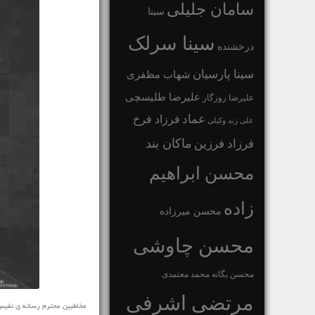
سامان جلیلی
سینا
سینا سرلک
درخشنده
سینا پارسیان
شهاب مظفری
علیرضا طلیسچی
علیرضا روزگار
عماد
فرزاد فرخ
علی زند وکیلی
ماکان بند
فرزاد فرزین
محسن ابراهیم
زاده
محسن میرزاده
محسن چاوشی
محسن یگانه
محمد معتمدی
مرتضی اشرفی