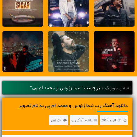
نفیس موزیک
»
برچسب "نیما زئوس و محمد ام پی"
دانلود آهنگ رپ نیما زئوس و محمد ام پی به نام تصویر
21 ژانویه 2019
دانلود آهنگ رپ
یک نظر