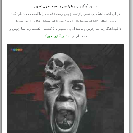
دانلود آهنگ رپ
نیما زئوس و محمد ام پی تصویر
در این لحظه آهنگ رپ
تصویر
از
نیما زئوس و محمد ام پی
را با کیفیت بالا دانلود کنید
Download The RAP Music of Nima Zeus Ft Mohammad MP Called Tasvir
دانلود
اهنگ رپ
نیما زئوس و محمد ام پی تصویر با 2 کیفیت ، تکست رپ نیما زئوس و
محمد ام پی ،
پخش آنلاین موزیک