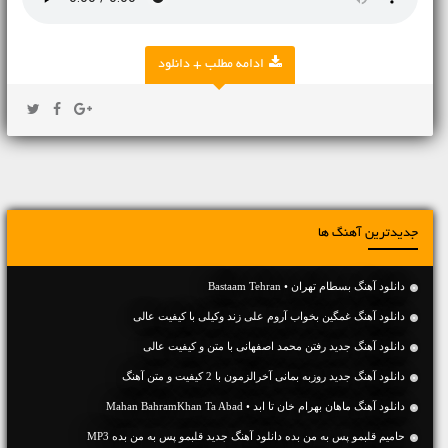
ادامه مطلب + دانلود
جدیدترین آهنگ ها
دانلود آهنگ بسطام تهران • Bastaam Tehran
دانلود آهنگ غمگین بخواب آروم علی زند وکیلی با کیفیت عالی
دانلود آهنگ جديد رفتن محمد اصفهانی با متن و کیفیت عالی
دانلود آهنگ جديد روزبه بمانی آخرالزمون با 2 کیفیت و متن آهنگ
دانلود آهنگ ماهان بهرام خان تا ابد • Mahan BahramKhan Ta Abad
حامیم قلبمو پس به من بده دانلود آهنگ جدید قلبمو پس به من بده MP3