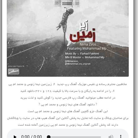
مخاطبین محترم رسانه ی نفیس موزیک آهنگ رپ جدید ♬ زیرزمین نیما زئوس و محمد ام پی
♬ را در ادامه به رایگان و با سرعت بالا با کیفیت 128 و 320 دانلود کنید
در ادامه مطلب میتوانید آهنگ رپ فارسی جدید را گوش کنید و لذت ببرید
? دانلود آهنگ های نیما زئوس و محمد ام پی ?
این آهنگ جزو گلچین آهنگ های نیما زئوس و محمد ام پی است
برای صاحبان وبلاگ و سایت که تمایل به پخش آنلاین این آهنگ هیپ هاپ در سایت یا وبلاگشان
دارند کد پخش آنلاین آهنگ نیما زئوس و محمد ام پی زیرزمین آماده شده است