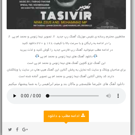
مخاطبین محترم رسانه ی نفیس موزیک آهنگ رپ جدید ♬ تصویر نیما زئوس و محمد ام پی ♬
را در ادامه به رایگان و با سرعت بالا با کیفیت 128 و 320 دانلود کنید
در ادامه مطلب میتوانید
آهنگ
رپ فارسی جدید را گوش کنید و لذت ببرید
دانلود آهنگ های نیما زئوس و محمد ام پی
این آهنگ جزو گلچین آهنگ های نیما زئوس و محمد ام پی است
برای صاحبان وبلاگ و سایت که تمایل به پخش آنلاین این آهنگ هیپ هاپ در سایت یا وبلاگشان
دارند کد پخش آنلاین آهنگ نیما زئوس و محمد ام پی تصویر آماده شده است
دانلود آهنگ های
علیرضا طلیسچی
و
ماکان بند
و
میثم ابراهیمی
را به شما پیشنهاد میکنیم
ادامه مطلب + دانلود