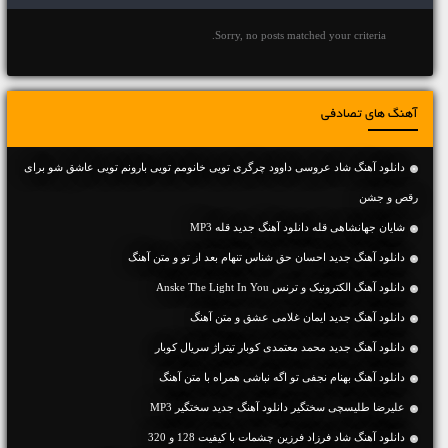
Sorry, no posts matched your criteria.
آهنگ های تصادفی
دانلود آهنگ شاد عروسی داوود چرگری تویی خانومم تویی بارونم تویی عاشق شو برای
رقص و جشن
شایان جهانشاهی قله دانلود آهنگ جدید قله MP3
دانلود آهنگ جديد احسان حق شناس تنهام بعد از تو و متن آهنگ
دانلود آهنگ الکترونیک و ترنس Anske The Light In You
دانلود آهنگ جديد ایمان غلامی عشق و متن آهنگ
دانلود آهنگ جدید محمد معتمدی کوبار تیتراژ سریال کوبار
دانلود آهنگ بهنام نجفی تو اگه نباشی همراه با متن آهنگ
علیرضا طلیسچی سختگیر دانلود آهنگ جدید سختگیر MP3
دانلود آهنگ شاد فرزاد فرزین چشمات با کیفیت 128 و 320