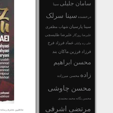
سامان جلیلی
سینا
سینا سرلک
درخشنده
سینا پارسیان
شهاب مظفری
علیرضا طلیسچی
علیرضا روزگار
عماد
فرزاد فرخ
علی زند وکیلی
ماکان بند
فرزاد فرزین
محسن ابراهیم
زاده
محسن میرزاده
محسن چاوشی
محسن یگانه
محمد معتمدی
مرتضی اشرفی
مخاطبین محترم رسانه ی نفی