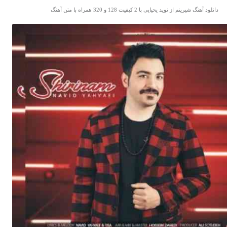
دانلود آهنگ شیرینم از نوید یحیایی با 2 کیفیت 128 و 320 همراه با متن آهنگ