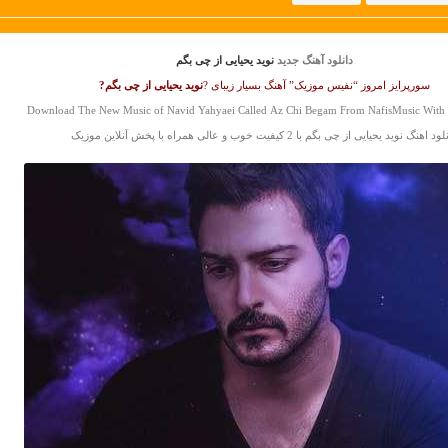
دانلود آهنگ جدید
نوید یحیایی از چی بگم
سورپرایز امروز “نفیس موزیک” آهنگ بسیار زیبای ?
نوید یحیایی
از چی بگم?
Download The New Music of Navid Yahyaei Called Az Chi Begam From NafisMusic With 
د اهنگ نوید یحیایی از چی بگم با 2 کیفیت خوب و عالی همراه با پخش آنلاین موزیک