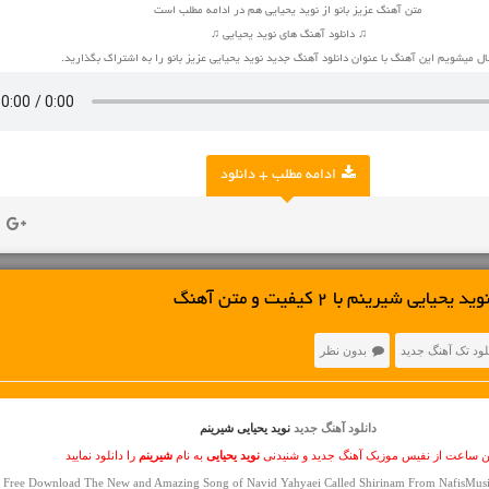
متن آهنگ عزیز بانو از نوید یحیایی هم در ادامه مطلب است
♫ دانلود آهنگ های نوید یحیایی ♫
 میشویم این آهنگ با عنوان دانلود آهنگ جدید نوید یحیایی عزیز بانو را به اشتراک بگذارید.
ادامه مطلب + دانلود
ی شیرینم با 2 کیفیت و متن آهنگ
لود تک آهنگ جدید
بدون نظر
دانلود آهنگ جدید
نوید یحیایی شیرینم
ین ساعت از نفیس موزیک آهنگ جدید و شنیدنی
نوید یحیایی
به نام
شیرینم
را دانلود نمایید
Free Download The New and Amazing Song of Navid Yahyaei Called Shirinam From NafisMusi