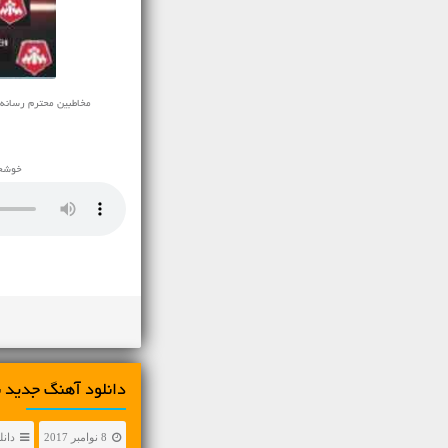
مخاطبین محترم رسانه ی نف
خوشحا
دانلود آهنگ جديد ن
8 نوامبر 2017
دانل