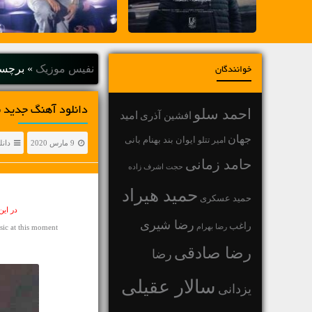
نفیس موزیک
»
برچسب
خوانندگان
دانلود آهنگ جديد نوید یحیایی
احمد سلو
افشین آذری
امید
جهان
بهنام بانی
امیر تتلو
ایوان بند
9 مارس 2020
دانل
حامد زمانی
حجت اشرف زاده
حمید هیراد
حمید عسکری
در ای
رضا شیری
راغب
رضا بهرام
ic at this moment
رضا صادقی
رضا
سالار عقیلی
یزدانی