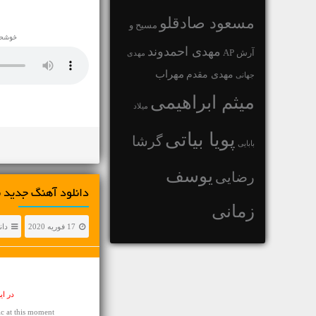
مسعود صادقلو
مسیح و
خوشحال
مهدی احمدوند
آرش AP
مهدی
مهراب
مهدی مقدم
جهانی
میثم ابراهیمی
میلاد
پویا بیاتی
گرشا
بابایی
یوسف
رضایی
دانلود آهنگ جديد نوید یحیای
زمانی
17 فوریه 2020
دان
در ا
c at this moment