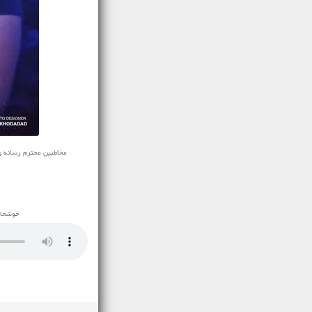
مخاطبین محترم رسانه ی نفیس
خوشحال