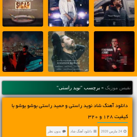
نفیس موزیک
»
برچسب "نوید راستی"
دانلود آهنگ شاد نوید راستی و حمید راستی بوشو بوشو با
کیفیت 128 و 320
24 مارس 2020
دانلود آهنگ شاد
بدون نظر