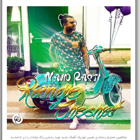
مخاطبین محترم رسانه ی نفیس موزیک آهنگ جدید نوید راستی رنگ چشات را در ادامه به