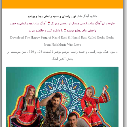
دانلود آهنگ شاد
نوید راستی و حمید راستی بوشو بوشو
طرفداران
آهنگ شاد
رقصی همینک از نفیس موزیک
آهنگ شاد
نوید راستی و حمید
راستی
بنام
بوشو بوشو
را دانلود کنید و حالشو ببرید
Download The
Happy Song
of Navid Rasti & Hamid Rasti Called Bosho Bosho
From NafisMusic With Love
دانلود اهنگ نوید راستی و حمید راستی بوشو بوشو با کیفیت 128 و 320 , متن موسیقی و
پخش آنلاین آهنگ