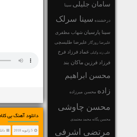
سامان جلیلی
سینا
سینا سرلک
درخشنده
سینا پارسیان
شهاب مظفری
علیرضا طلیسچی
علیرضا روزگار
عماد
فرزاد فرخ
علی زند وکیلی
ماکان بند
فرزاد فرزین
محسن ابراهیم
زاده
محسن میرزاده
محسن چاوشی
دانلود آهنگ بی کلا
محسن یگانه
محمد معتمدی
مرتضی اشرفی
5 ژانویه 2018
دانل