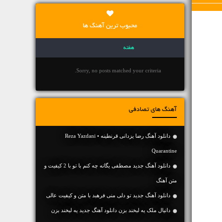
محبوب ترین آهنگ ها
هفته
Sorry, no posts matched your criteria.
آهنگ های تصادفی
دانلود آهنگ رضا یزدانی قرنطینه • Reza Yazdani
Quarantine
دانلود آهنگ جديد مصطفی یگانه چه کنم با تو با 2 کیفیت و
متن آهنگ
دانلود آهنگ جديد تو دلی منی فرهبد با متن و کیفیت عالی
دانیال ملک یه لبخند بزن دانلود آهنگ جدید یه لبخند بزن