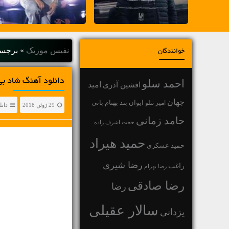
نفیس موزیک
»
برچسب
خوانندگان
دانلود آهنگ شاد ب
احمد سلو
افشین آذری
امید
جهان
بهنام بانی
امیر تتلو
ایوان بند
29 ژوئن 2018
دان
حامد زمانی
حجت اشرف زاده
حمید هیراد
حمید عسکری
رضا شیری
راغب
رضا بهرام
رضا صادقی
رضا
سالار عقیلی
یزدانی