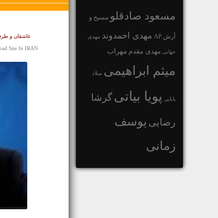
مسعود صادقلو
مسیح و
مهدی احمدوند
آرش AP
عاشقان و طرفد
مهدی
oad Site In IRAN
مهراب
مهدی مقدم
جهانی
میثم ابراهیمی
میلاد
پویا بیاتی
گرشا
بابایی
یوسف
رضایی
زمانی