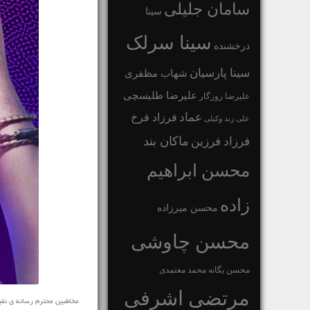
سامان جلیلی
سینا
سینا سرلک
درخشنده
سینا پارسیان
شهاب مظفری
علیرضا طلیسچی
علیرضا روزگار
عماد
فرزاد فرخ
علی زند وکیلی
ماکان بند
فرزاد فرزین
محسن ابراهیم
زاده
محسن میرزاده
محسن چاوشی
محسن یگانه
محمد معتمدی
مرتضی اشرفی
مخاطبین محترم رسانه ی نفیس موز