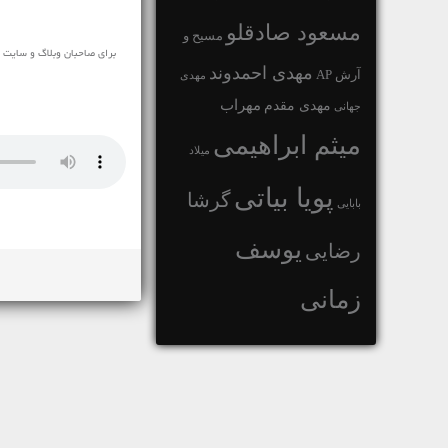
مسعود صادقلو
مسیح و
برای صاحبان وبلاگ و سایت ک
مهدی احمدوند
آرش AP
مهدی
مهراب
مهدی مقدم
جهانی
میثم ابراهیمی
میلاد
پویا بیاتی
گرشا
بابایی
یوسف
رضایی
زمانی