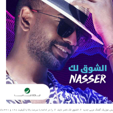
یک آهنگ عربی جدید ♬ الشوق لک ناصر نایف ♬ را در ادامه با سرعت بالا با کیفیت 128 و 320 دانلود کنید