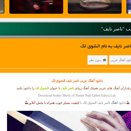
 "ناصر نایف"
اصر نایف به نام الشوق لک
نلود آهنگ عربی
بدون نظر
دانلود آهنگ عربی
ناصر نایف الشوق لک
فداران آهنگ های عربی همینک آهنگ زیبای
ناصر نایف
با عنوان
الشوق لک
را دانلود بکنید
Download Arabic Music of Nasser Naif Called Eshoq Lak
دانلود
اهنگ
ناصر نایف الشوق لک با
کیفیت بسیار خوب همراه با پخش آنلاین