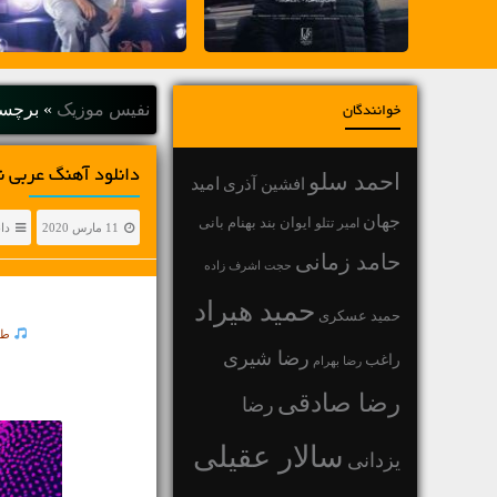
نفیس موزیک
»
برچسب
خوانندگان
دانلود آهنگ عربی ن
احمد سلو
افشین آذری
امید
جهان
بهنام بانی
امیر تتلو
ایوان بند
11 مارس 2020
دا
حامد زمانی
حجت اشرف زاده
حمید هیراد
حمید عسکری
طر
رضا شیری
راغب
رضا بهرام
رضا صادقی
رضا
سالار عقیلی
یزدانی