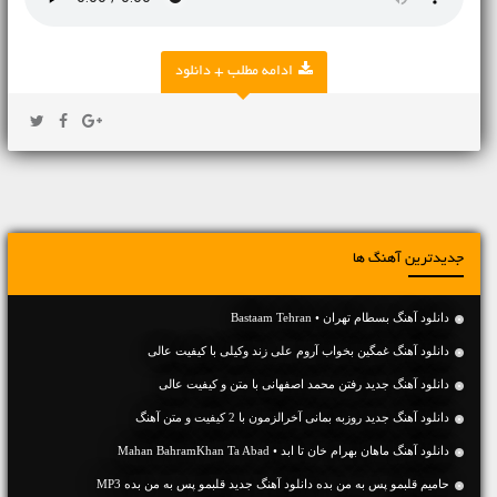
ادامه مطلب + دانلود
جدیدترین آهنگ ها
دانلود آهنگ بسطام تهران • Bastaam Tehran
دانلود آهنگ غمگین بخواب آروم علی زند وکیلی با کیفیت عالی
دانلود آهنگ جديد رفتن محمد اصفهانی با متن و کیفیت عالی
دانلود آهنگ جديد روزبه بمانی آخرالزمون با 2 کیفیت و متن آهنگ
دانلود آهنگ ماهان بهرام خان تا ابد • Mahan BahramKhan Ta Abad
حامیم قلبمو پس به من بده دانلود آهنگ جدید قلبمو پس به من بده MP3