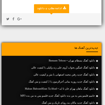
ادامه مطلب + دانلود
جدیدترین آهنگ ها
دانلود آهنگ بسطام تهران • Bastaam Tehran
دانلود آهنگ غمگین بخواب آروم علی زند وکیلی با کیفیت عالی
دانلود آهنگ جديد رفتن محمد اصفهانی با متن و کیفیت عالی
دانلود آهنگ جديد روزبه بمانی آخرالزمون با 2 کیفیت و متن آهنگ
دانلود آهنگ ماهان بهرام خان تا ابد • Mahan BahramKhan Ta Abad
حامیم قلبمو پس به من بده دانلود آهنگ جدید قلبمو پس به من بده MP3
دانلود آهنگ جديد ماکان بند رویای تاریک و متن آهنگ