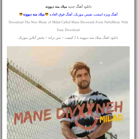
دانلود آهنگ جدید
میلاد منه دیوونه
آهنگ ویژه امشب نفیس موزیک; آهنگ فوق العاده
میلاد
منه دیوونه
Download The New Music of Milad Called Mane Divooneh From NafisMusic With
Easy Download
دانلود اهنگ میلاد منه دیوونه با 2 کیفیت + متن ترانه + پخش آنلاین موزیک