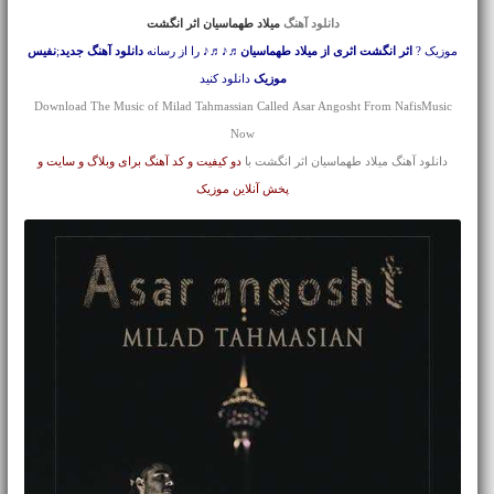
دانلود آهنگ
میلاد طهماسیان اثر انگشت
موزیک ?
اثر انگشت اثری از میلاد طهماسیان
♬♪♬♪ را از رسانه
دانلود آهنگ جدید
;
نفیس
موزیک
دانلود کنید
Download The Music of Milad Tahmassian Called Asar Angosht From NafisMusic
Now
دانلود آهنگ میلاد طهماسیان اثر انگشت با
دو کیفیت و کد آهنگ برای وبلاگ و سایت و
پخش آنلاین موزیک