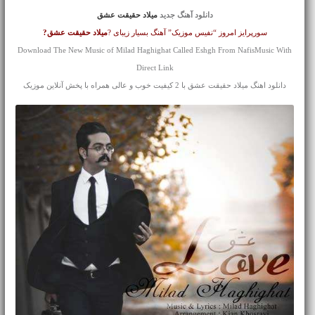
دانلود آهنگ جدید
میلاد حقیقت عشق
سورپرایز امروز “نفیس موزیک” آهنگ بسیار زیبای ?
میلاد حقیقت
عشق?
Download The New Music of Milad Haghighat Called Eshgh From NafisMusic With
Direct Link
دانلود اهنگ میلاد حقیقت عشق با 2 کیفیت خوب و عالی همراه با پخش آنلاین موزیک