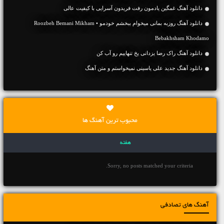
دانلود آهنگ غمگین یادمون رفت فریدون آسرایی با کیفیت عالی
دانلود آهنگ روزبه بمانی میخوام ببخشم خودمو • Roozbeh Bemani Mikham
Bebakhsham Khodamo
دانلود آهنگ راک رضا یزدانی یخ تنهاییم رو آب کن
دانلود آهنگ جديد علی یاسینی نمیخواستم و متن آهنگ
محبوب ترین آهنگ ها
هفته
Sorry, no posts matched your criteria.
آهنگ های تصادفی