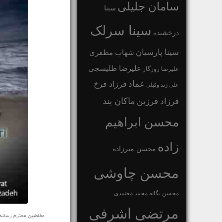
سامان جلیلی
سینا
سینا سرلک
درخشنده
سینا پارسیان
شهاب مظفری
علیرضا طلیسچی
علیرضا روزگار
عماد
فرزاد فرخ
علی زند وکیلی
ماکان بند
فرزاد فرزین
محسن ابراهیم
زاده
محسن میرزاده
محسن چاوشی
محسن یگانه
محمد معتمدی
مرتضی اشرفی
مخاطبین محترم رسانه ی نف