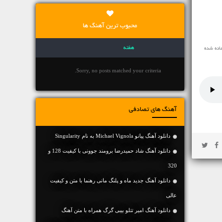
محبوب ترین آهنگ ها
هفته
اده شده
Sorry, no posts matched your criteria.
آهنگ های تصادفی
دانلود آهنگ پیانو Michael Vignola به نام Singularity
دانلود آهنگ شاد حمیدرضا برومند جوونی با کیفیت 128 و
320
دانلود آهنگ جديد ماه و پلنگ مانی رهنما با متن و کیفیت
عالی
دانلود آهنگ امیر تتلو بیبی گرگ همراه با متن آهنگ