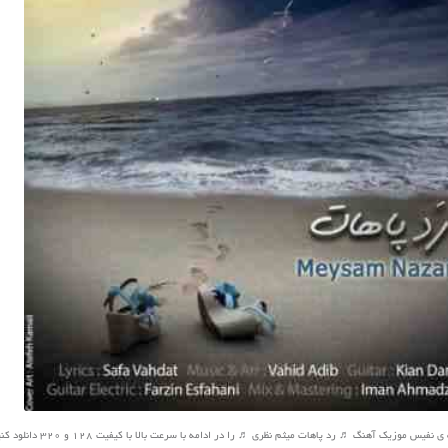
یس موزیک آهنگ ♬ رد پاهات میثم نظری ♬ را در ادامه با سرعت بالا با کیفیت 128 و 320 دانلود کنید