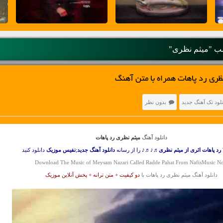
 "میثم نظری"
ظری رد پاهات همراه با متن آهنگ
نلود تک آهنگ جدید
بدون نظر
دانلود آهنگ
میثم نظری رد پاهات
رد پاهات اثری از میثم نظری
♬♪♬♪ را از رسانه
دانلود آهنگ جدید
;
نفیس موزیک
دانلود کنید
Download The Music of Meysam Nazari Called Radde Pahat From NafisMusic N
دانلود آهنگ میثم نظری رد پاهات با
دو کیفیت + متن ترانه + پخش آنلاین موزیک