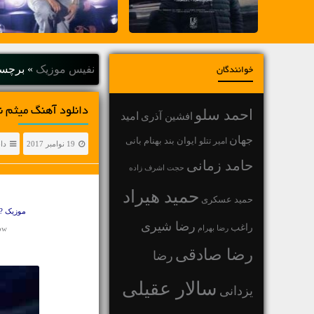
نفیس موزیک
»
برچسب
خوانندگان
دانلود آهنگ میثم ن
احمد سلو
افشین آذری
امید
جهان
بهنام بانی
امیر تتلو
ایوان بند
19 نوامبر 2017
دا
حامد زمانی
حجت اشرف زاده
حمید هیراد
حمید عسکری
موزیک ?
رضا شیری
راغب
رضا بهرام
ow
رضا صادقی
رضا
سالار عقیلی
یزدانی