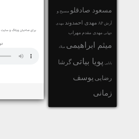
مسعود صادقلو
مسیح و
مهدی احمدوند
آرش AP
مهدی
برای صاحبان وبلاگ و سایت ک
مهراب
مهدی مقدم
جهانی
میثم ابراهیمی
خوش
میلاد
پویا بیاتی
گرشا
بابایی
یوسف
رضایی
زمانی