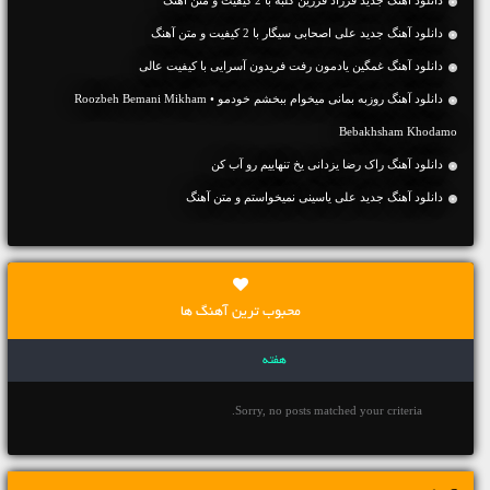
دانلود آهنگ جديد علی اصحابی سیگار با 2 کیفیت و متن آهنگ
دانلود آهنگ غمگین یادمون رفت فریدون آسرایی با کیفیت عالی
دانلود آهنگ روزبه بمانی میخوام ببخشم خودمو • Roozbeh Bemani Mikham
Bebakhsham Khodamo
دانلود آهنگ راک رضا یزدانی یخ تنهاییم رو آب کن
دانلود آهنگ جديد علی یاسینی نمیخواستم و متن آهنگ
محبوب ترین آهنگ ها
هفته
Sorry, no posts matched your criteria.