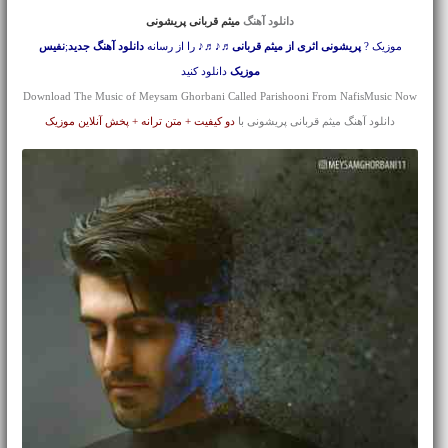
دانلود آهنگ
میثم قربانی پریشونی
موزیک ?
پریشونی اثری از میثم قربانی
♬♪♬♪ را از رسانه
دانلود آهنگ جدید
;
نفیس
موزیک
دانلود کنید
Download The Music of Meysam Ghorbani Called Parishooni From NafisMusic Now
دانلود آهنگ میثم قربانی پریشونی با
دو کیفیت + متن ترانه + پخش آنلاین موزیک