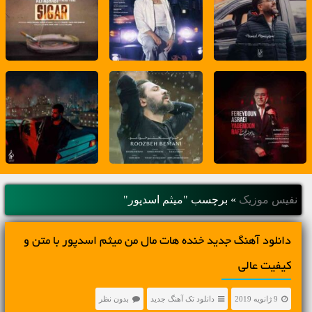
نفیس موزیک
»
برچسب "میثم اسدپور"
دانلود آهنگ جديد خنده هات مال من میثم اسدپور با متن و
کیفیت عالی
9 ژانویه 2019
دانلود تک آهنگ جدید
بدون نظر