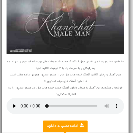
مخاطبین محترم رسانه ی نفیس موزیک آهنگ جدید خنده هات مال من میثم اسدپور را در ادامه
به رایگان و با سرعت بالا با 2 کیفیت دانلود کنید
متن آهنگ و پخش آنلاین آهنگ خنده هات مال من از میثم اسدپور هم در ادامه مطلب است
♫ دانلود آهنگ های میثم اسدپور ♫
خوشحال میشویم این آهنگ با عنوان دانلود آهنگ جدید خنده هات مال من میثم اسدپور را به
اشتراک بگذارید.
ادامه مطلب + دانلود