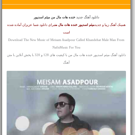
دانلود آهنگ جدید
خنده هات مال من میثم اسدپور
همینک آهنگ زیبا و جدید
میثم اسدپور
خنده هات مال من
برای دانلود شما عزیزان آماده شده
است
Download The New Music of Meisam Asadpour Called Khandehat Male Man From
NafisMusic For You
دانلود آهنگ میثم اسدپور خنده هات مال من با کیفیت های 128 و 320 با پخش آنلاین با متن
آهنگ