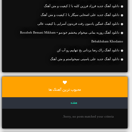
دانلود آهنگ جديد فرزاد فرزین کلبه با 2 کیفیت و متن آهنگ
دانلود آهنگ جديد علی اصحابی سیگار با 2 کیفیت و متن آهنگ
دانلود آهنگ غمگین یادمون رفت فریدون آسرایی با کیفیت عالی
دانلود آهنگ روزبه بمانی میخوام ببخشم خودمو • Roozbeh Bemani Mikham
Bebakhsham Khodamo
دانلود آهنگ راک رضا یزدانی یخ تنهاییم رو آب کن
دانلود آهنگ جديد علی یاسینی نمیخواستم و متن آهنگ
محبوب ترین آهنگ ها
هفته
Sorry, no posts matched your criteria.