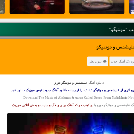
 "مونتیگو"
علیشمس و مونتیگو
ود تک آهنگ جدید
بدون نظر
دانلود آهنگ
علیشمس و مونتیگو دورو
رو اثری از علیشمس و مونتیگو
♬♪♬♪ را از رسانه
دانلود آهنگ جدید
;
نفیس موزیک
دانلود کنید
Download The Music of Alishmas & Aaren Called Doroo From NafisMusic No
نگ علیشمس و مونتیگو دورو با
دو کیفیت و کد آهنگ برای وبلاگ و سایت و پخش آنلاین موزیک