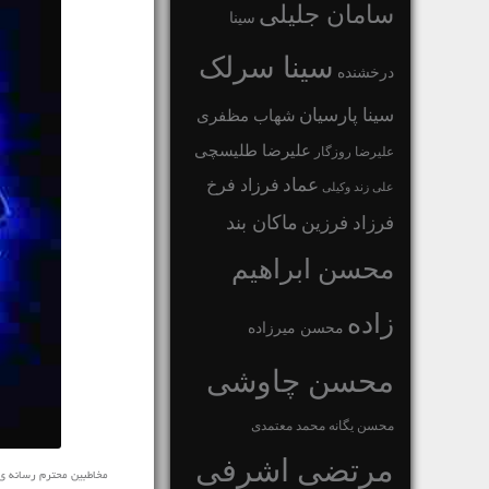
سامان جلیلی
سینا
سینا سرلک
درخشنده
سینا پارسیان
شهاب مظفری
علیرضا طلیسچی
علیرضا روزگار
عماد
فرزاد فرخ
علی زند وکیلی
ماکان بند
فرزاد فرزین
محسن ابراهیم
زاده
محسن میرزاده
محسن چاوشی
محسن یگانه
محمد معتمدی
مرتضی اشرفی
مخاطبین محترم رسانه ی نفیس