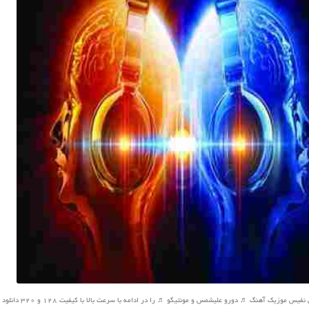
 موزیک آهنگ ♬ دورو علیشمس و مونتیگو ♬ را در ادامه با سرعت بالا با کیفیت 128 و 320 دانلود کنید