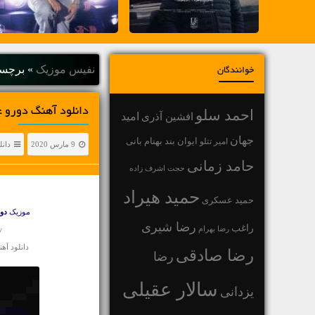
نفیس موزیک
»
برچسب
خوانندگان
دانلود آهنگ دورو 
احمد سلو
افشین آذری
امید
جهان
بهنام بانی
امیر تتلو
ایوان بند
9 مارس 2020
دانل
حامد زمانی
حجت اشرف زاده
حمید هیراد
حمید عسکری
موزیک
دو
رضا شیری
راغب
رضا بهرام
w
دانلود آه
رضا صادقی
رضا
سالار عقیلی
یزدانی