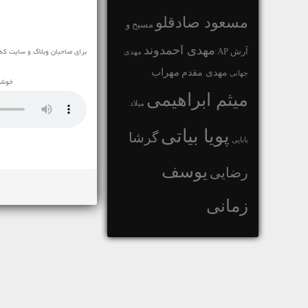
مسعود صادقلو
مسیح و
مهدی احمدوند
آرش AP
مهدی
برای صاحبان وبلاگ و سایت که
مهراب
مهدی مقدم
جهانی
خوشحا
میثم ابراهیمی
میلاد
پویا بیاتی
گرشا
بابایی
یوسف
رضایی
زمانی