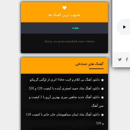
محبوب ترین آهنگ ها
هفته
Sorry, no posts matched your criteria.
آهنگ های تصادفی
دانلود آهنگ بی کلام و لایت Valse اثری از اوگنی گرینکو
دانلود آهنگ شاد حمید اصغری آینده با کیفیت 128 و 320
دانلود آهنگ جديد شاهین میری بهترین آرزو با 2 کیفیت و
متن آهنگ
دانلود آهنگ شاد ایمان سیاهپوشان جان جانم با کیفیت 128
و 320