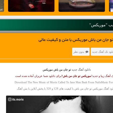
ب "موریکس"
و جان من باش موریکس با متن و کیفیت عالی
نلود تک آهنگ جدید
بدون نظر
دانلود آهنگ جدید
تو جان من باش موریکس
 آهنگ زیبا و جدید?
موریکس
تو جان من باش?
برای دانلود شما عزیزان آماده شده است
Download The New Music of Morix Called To Jane Man Bash From NafisMusic Fo
د آهنگ موریکس تو جان من باش با کیفیت های 128 و 320 با پخش آنلاین با متن آهنگ