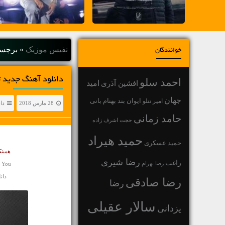
نفیس موزیک
»
برچس
خوانندگان
دانلود آهنگ جديد ت
احمد سلو
افشین آذری
امید
جهان
بهنام بانی
امیر تتلو
ایوان بند
28 مارس 2018
دا
حامد زمانی
حجت اشرف زاده
حمید هیراد
حمید عسکری
همینک
رضا شیری
راغب
رضا بهرام
r You
دانلو
رضا صادقی
رضا
سالار عقیلی
یزدانی