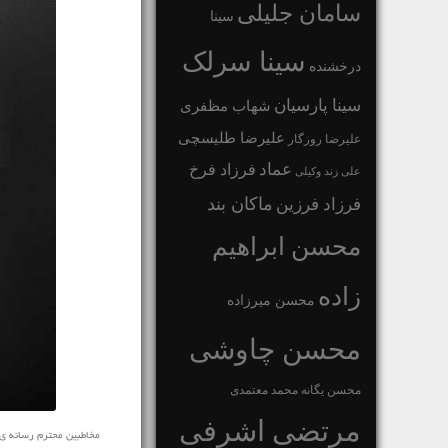
سامان جلیلی
سینا
سینا سرلک
درخشنده
سینا پارسیان
شهاب مظفری
علیرضا طلیسچی
علیرضا روزگار
عماد
فرزاد فرخ
علی زند وکیلی
ماکان بند
فرزاد فرزین
محسن ابراهیم
زاده
محسن میرزاده
محسن چاوشی
محسن یگانه
محمد معتمدی
مرتضی اشرفی
مخاطبین محترم رسانه ی نفیس