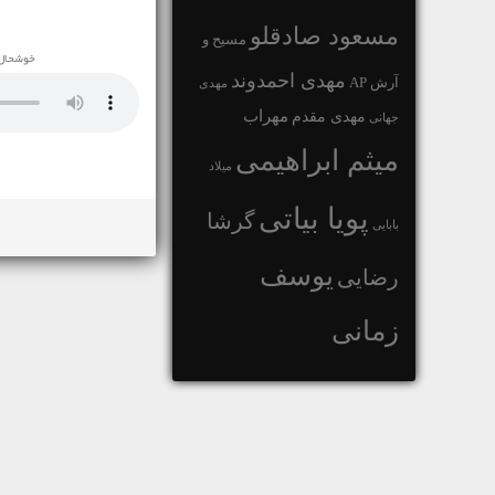
مسعود صادقلو
مسیح و
خوشحال 
مهدی احمدوند
آرش AP
مهدی
مهراب
مهدی مقدم
جهانی
میثم ابراهیمی
میلاد
پویا بیاتی
گرشا
بابایی
یوسف
رضایی
زمانی