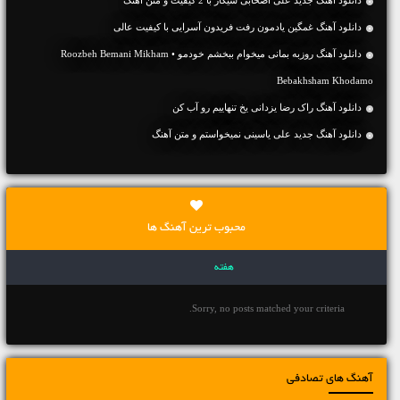
دانلود آهنگ جديد علی اصحابی سیگار با 2 کیفیت و متن آهنگ
دانلود آهنگ غمگین یادمون رفت فریدون آسرایی با کیفیت عالی
دانلود آهنگ روزبه بمانی میخوام ببخشم خودمو • Roozbeh Bemani Mikham
Bebakhsham Khodamo
دانلود آهنگ راک رضا یزدانی یخ تنهاییم رو آب کن
دانلود آهنگ جديد علی یاسینی نمیخواستم و متن آهنگ
محبوب ترین آهنگ ها
هفته
Sorry, no posts matched your criteria.
آهنگ های تصادفی