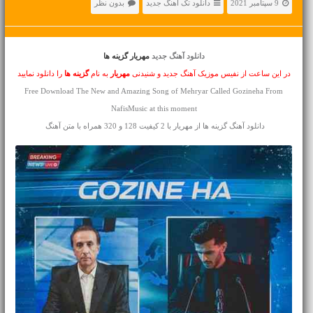
9 سپتامبر 2021
دانلود تک آهنگ جدید
بدون نظر
دانلود آهنگ جدید
مهریار گزینه ها
در این ساعت از نفیس موزیک آهنگ جدید و شنیدنی
مهریار
به نام
گزینه ها
را دانلود نمایید
Free Download The New and Amazing Song of Mehryar Called Gozineha From
NafisMusic at this moment
دانلود آهنگ گزینه ها از مهریار با 2 کیفیت 128 و 320 همراه با متن آهنگ