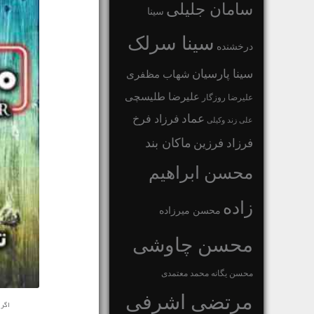
سامان جلیلی
سینا
سینا سرلک
درخشنده
سینا پارسیان
شهاب مظفری
علیرضا طلیسچی
علیرضا روزگار
عماد
فرزاد فرخ
علی زند وکیلی
ماکان بند
فرزاد فرزین
محسن ابراهیم
زاده
محسن میرزاده
محسن چاوشی
محسن یگانه
محمد معتمدی
مرتضی اشرفی
اگر