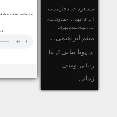
مسعود صادقلو
مسیح و
برای صاحبان وبلاگ و سایت که 
مهدی احمدوند
آرش AP
مهدی
مهراب
مهدی مقدم
جهانی
لطف
میثم ابراهیمی
میلاد
پویا بیاتی
گرشا
بابایی
یوسف
رضایی
زمانی