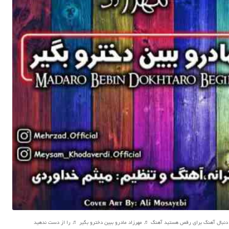
 دنبال آهنگ برای رقص هستید آهنگ ♬ مهرزاد مادرو ببین دخترو بگیر ♬ را از دست ندهید