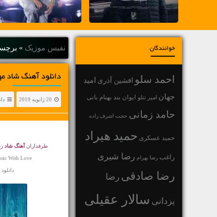
نفیس موزیک
»
برچسب
خوانندگان
دانلود آهنگ شاد مهرزاد
احمد سلو
افشین آذری
امید
جهان
بهنام بانی
امیر تتلو
ایوان بند
20 ژانویه 2019
دان
حامد زمانی
حجت اشرف زاده
حمید هیراد
حمید عسکری
طرفداران
آهنگ شاد
رق
رضا شیری
راغب
رضا بهرام
sic With Love
دانلود اهنگ 
رضا صادقی
رضا
سالار عقیلی
یزدانی