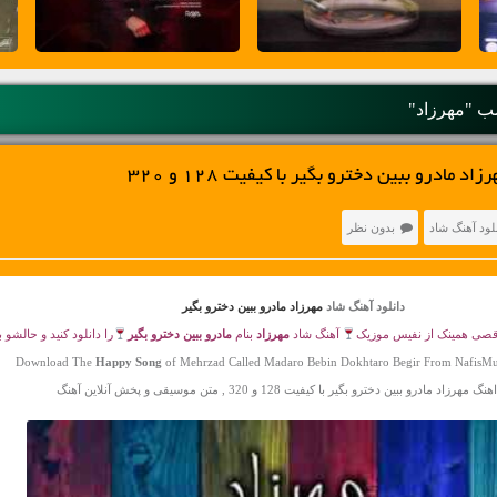
 "مهرزاد"
 مادرو ببین دخترو بگیر با کیفیت 128 و 320
لود آهنگ شاد
بدون نظر
دانلود آهنگ شاد
مهرزاد مادرو ببین دخترو بگیر
صی همینک از نفیس موزیک
آهنگ شاد
مهرزاد
بنام
مادرو ببین دخترو بگیر
را دانلود کنید و حالشو ب
Download The
Happy Song
of Mehrzad Called Madaro Bebin Dokhtaro Begir From NafisMu
مهرزاد مادرو ببین دخترو بگیر با کیفیت 128 و 320 , متن موسیقی و پخش آنلاین آهنگ