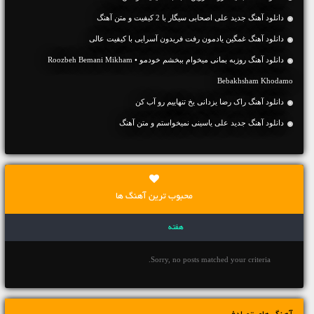
دانلود آهنگ جديد علی اصحابی سیگار با 2 کیفیت و متن آهنگ
دانلود آهنگ غمگین یادمون رفت فریدون آسرایی با کیفیت عالی
دانلود آهنگ روزبه بمانی میخوام ببخشم خودمو • Roozbeh Bemani Mikham
Bebakhsham Khodamo
دانلود آهنگ راک رضا یزدانی یخ تنهاییم رو آب کن
دانلود آهنگ جديد علی یاسینی نمیخواستم و متن آهنگ
محبوب ترین آهنگ ها
هفته
Sorry, no posts matched your criteria.