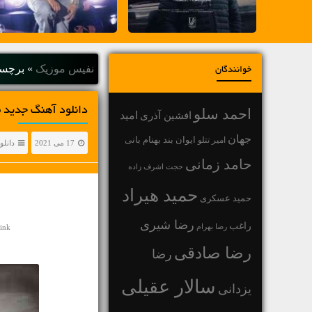
نفیس موزیک
»
برچس
خوانندگان
دانلود آهنگ جديد م
احمد سلو
افشین آذری
امید
جهان
بهنام بانی
امیر تتلو
ایوان بند
17 می 2021
دانلو
حامد زمانی
حجت اشرف زاده
حمید هیراد
حمید عسکری
رضا شیری
راغب
رضا بهرام
ink
رضا صادقی
رضا
سالار عقیلی
یزدانی