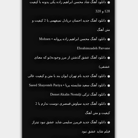
دانلود آهنگ شاد محسن ابراهیم زاده یکی یدونه با کیفیت
128 و 320
دانلود آهنگ جديد احسان دریادل نمیفهمی با 2 کیفیت و
متن آهنگ
دانلود آهنگ محسن ابراهیم زاده پروانه • Mohsen
Ebrahimzadeh Parvane
دانلود آهنگ عشق گذشتن از مرز وجوده(تو که معنای
عشقی)
دانلود آهنگ جديد بام تهران ایوان بند با متن و کیفیت عالی
دانلود آهنگ سعید شایسته پریا • Saeed Shayesteh Pariya
دانلود آهنگ ترکی Demet Akalin Nostalji
دانلود آهنگ جديد سیاوش قمصری دوست ندارم با 2
کیفیت و متن آهنگ
دانلود آهنگ جدید فریبرز سلیمی شاید عشق نبود تیتراژ
فیلم شاید عشق نبود