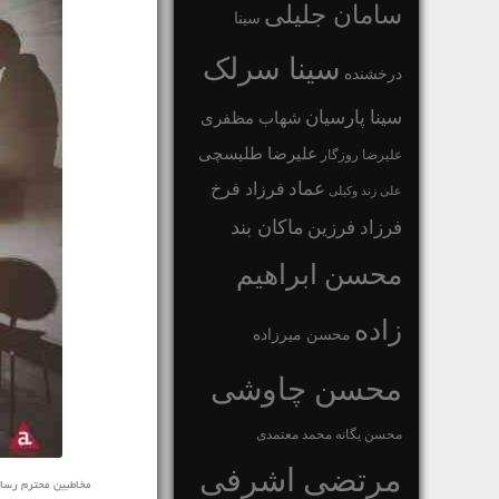
سامان جلیلی
سینا
سینا سرلک
درخشنده
سینا پارسیان
شهاب مظفری
علیرضا طلیسچی
علیرضا روزگار
عماد
فرزاد فرخ
علی زند وکیلی
ماکان بند
فرزاد فرزین
محسن ابراهیم
زاده
محسن میرزاده
محسن چاوشی
محسن یگانه
محمد معتمدی
مرتضی اشرفی
مخاطبین محترم رسانه ی 