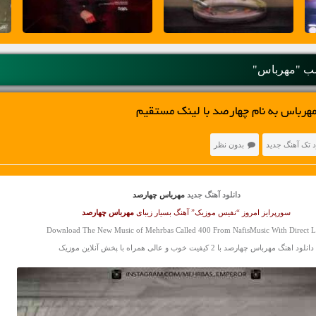
ب "مهرباس"
هرباس به نام چهارصد با لینک مستقیم
د تک آهنگ جدید
بدون نظر
دانلود آهنگ جدید
مهرباس چهارصد
سورپرایز امروز “نفیس موزیک” آهنگ بسیار زیبای
مهرباس
چهارصد
Download The New Music of Mehrbas Called 400 From NafisMusic With Direct L
دانلود اهنگ مهرباس چهارصد با 2 کیفیت خوب و عالی همراه با پخش آنلاین موزیک