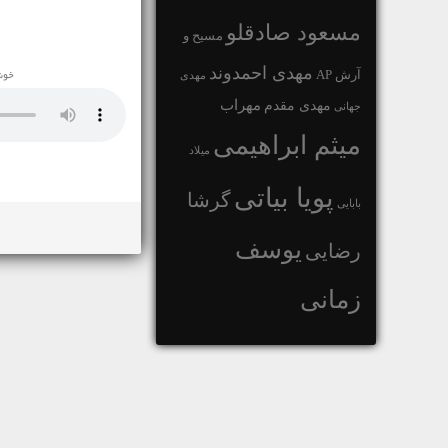
مسعود صادقلو
مسیح و
مهدی احمدوند
آرش AP
مهدی
خوش
مهراب
مهدی مقدم
جهانی
میثم ابراهیمی
میلاد
پویا بیاتی
گرشا
بابایی
یوسف
رضایی
زمانی