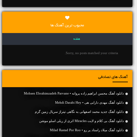
محبوب ترین آهنگ ها
هفته
Sorry, no posts matched your criteria.
آهنگ های تصادفی
دانلود آهنگ محسن ابراهیم زاده پروانه • Mohsen Ebrahimzadeh Parvane
دانلود آهنگ مهدی دارابی هی • Mehdi Darabi Hey
دانلود آهنگ جدید محمد اصفهانی به نگاهی تیتراژ سریال زمین گرم
دانلود آهنگ بی کلام و لایت Miracles اثری از ریلی اسلو موشن
دانلود آهنگ میلاد راستاد پر رو • Milad Rastad Por Roo