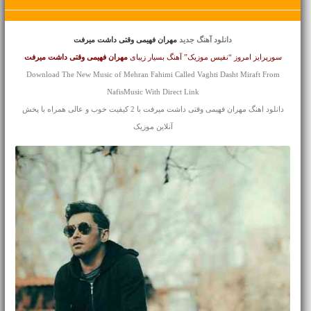
دانلود آهنگ جدید
مهران فهیمی وقتی داشت میرفت
سورپرایز امروز “نفیس موزیک” آهنگ بسیار زیبای
مهران فهیمی
وقتی داشت میرفت
Download The New Music of Mehran Fahimi Called Vaghti Dasht Miraft From
NafisMusic With Direct Link
دانلود اهنگ مهران فهیمی وقتی داشت میرفت با 2 کیفیت خوب و عالی همراه با پخش
آنلاین موزیک