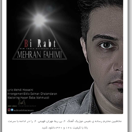
مخاطبین محترم رسانه ی نفیس موزیک آهنگ ♬ بی ربط مهران فهیمی ♬ را در ادامه با سرعت
بالا با کیفیت 128 و 320 دانلود کنید