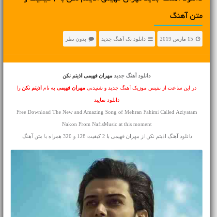
متن آهنگ
15 مارس 2019
دانلود تک آهنگ جدید
بدون نظر
دانلود آهنگ جدید
مهران فهیمی اذیتم نکن
در این ساعت از نفیس موزیک آهنگ جدید و شنیدنی
مهران فهیمی
به نام
اذیتم نکن
را
دانلود نمایید
Free Download The New and Amazing Song of Mehran Fahimi Called Aziyatam
Nakon From NafisMusic at this moment
دانلود آهنگ اذیتم نکن از مهران فهیمی با 2 کیفیت 128 و 320 همراه با متن آهنگ